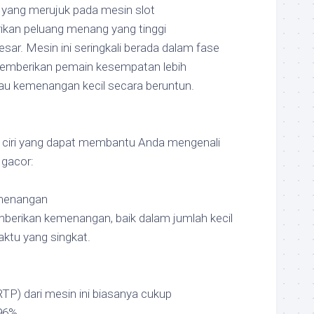
ah yang merujuk pada mesin slot
kan peluang menang yang tinggi
ar. Mesin ini seringkali berada dalam fase
emberikan pemain kesempatan lebih
tau kemenangan kecil secara beruntun.
a ciri yang dapat membantu Anda mengenali
 gacor:
menangan
emberikan kemenangan, baik dalam jumlah kecil
ktu yang singkat.
TP) dari mesin ini biasanya cukup
 96%.