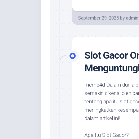
September 29, 2025
by
admin
Slot Gacor On
Menguntungk
meme4d
Dalam dunia per
semakin dikenal oleh ba
tentang apa itu slot g
meningkatkan kesempat
dalam artikel ini!
Apa Itu Slot Gacor?