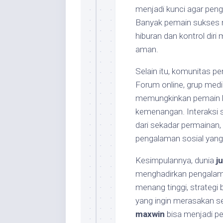
menjadi kunci agar pen
Banyak pemain sukses
hiburan dan kontrol dir
aman.
Selain itu, komunitas 
Forum online, grup medi
memungkinkan pemain be
kemenangan. Interaks
dari sekadar permainan,
pengalaman sosial yang 
Kesimpulannya, dunia
j
menghadirkan pengalama
menang tinggi, strategi 
yang ingin merasakan s
maxwin
bisa menjadi pet