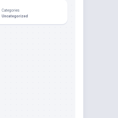
Categories
Uncategorized