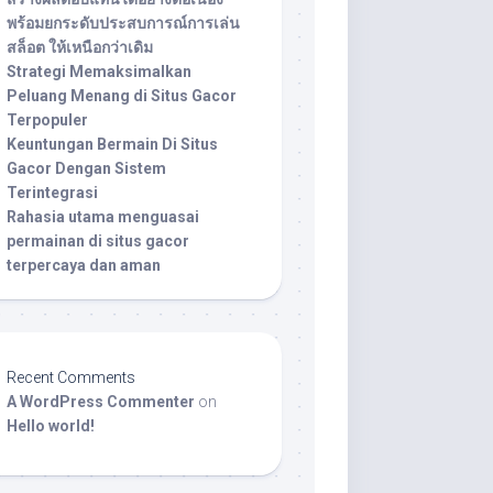
พร้อมยกระดับประสบการณ์การเล่น
สล็อต ให้เหนือกว่าเดิม
Strategi Memaksimalkan
Peluang Menang di Situs Gacor
Terpopuler
Keuntungan Bermain Di Situs
Gacor Dengan Sistem
Terintegrasi
Rahasia utama menguasai
permainan di situs gacor
terpercaya dan aman
Recent Comments
A WordPress Commenter
on
Hello world!