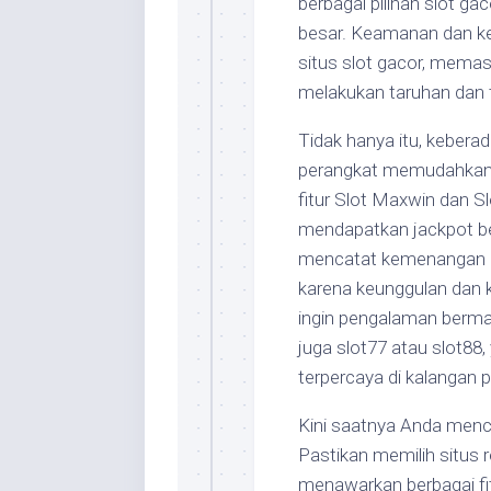
berbagai pilihan slot ga
besar. Keamanan dan ke
situs slot gacor, mema
melakukan taruhan dan 
Tidak hanya itu, kebera
perangkat memudahkan 
fitur Slot Maxwin dan 
mendapatkan jackpot be
mencatat kemenangan be
karena keunggulan dan
ingin pengalaman berma
juga slot77 atau slot88,
terpercaya di kalangan p
Kini saatnya Anda mencob
Pastikan memilih situs 
menawarkan berbagai fi