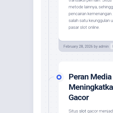
transaksi pemain. Situs 
metode lainnya, sehin
pencairan kemenangan.
salah satu keunggulan u
pasar slot online.
February 28, 2026
by
admin
Peran Media 
Meningkatka
Gacor
Situs
slot
gacor menjadi 