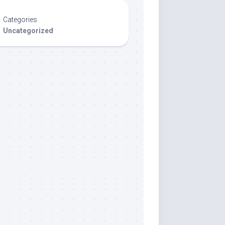
Categories
Uncategorized