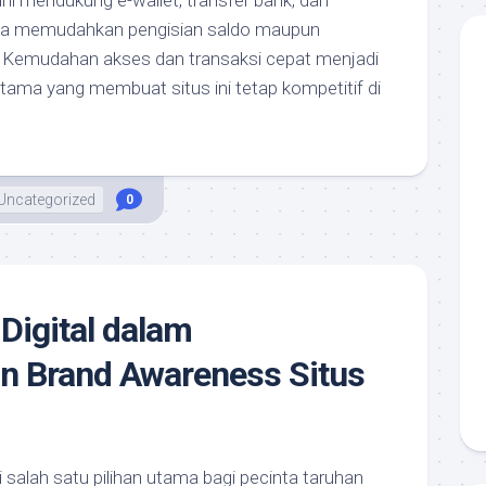
ini mendukung e-wallet, transfer bank, dan
gga memudahkan pengisian saldo maupun
 Kemudahan akses dan transaksi cepat menjadi
tama yang membuat situs ini tetap kompetitif di
Uncategorized
0
Digital dalam
n Brand Awareness Situs
salah satu pilihan utama bagi pecinta taruhan