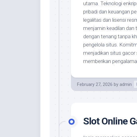
utama. Teknologi enkrip
pribadi dan keuangan pe
legalitas dan lisensi re
menjamin keadilan dan 
dengan tenang tanpa kh
pengelola situs. Komitm
menjadikan situs gacor
memberikan pengalama
February 27, 2026
by
admin
Slot Online 