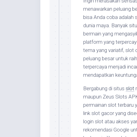
Ingin merasakan sensasi
menawarkan peluang bes
bisa Anda coba adalah sl
dunia maya. Banyak sit
bermain yang mengasyi
platform yang terpercay
tema yang variatif, slo
peluang besar untuk rai
terpercaya menjadi inca
mendapatkan keuntungan
Bergabung di situs
slot
r
maupun Zeus Slots APK 
permainan slot terbaru
link slot gacor yang dis
login slot atau akses yan
rekomendasi Google unt