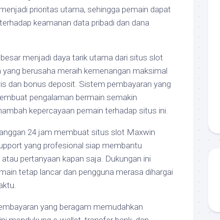
njadi prioritas utama, sehingga pemain dapat
 terhadap keamanan data pribadi dan dana
besar menjadi daya tarik utama dari situs slot
 yang berusaha meraih kemenangan maksimal
ratis dan bonus deposit. Sistem pembayaran yang
membuat pengalaman bermain semakin
mbah kepercayaan pemain terhadap situs ini.
langgan 24 jam membuat situs slot Maxwin
support yang profesional siap membantu
atau pertanyaan kapan saja. Dukungan ini
ain tetap lancar dan pengguna merasa dihargai
aktu.
pembayaran yang beragam memudahkan