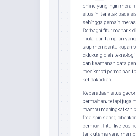
online yang ingin mera
situs ini terletak pada 
sehingga pemain merasa
Berbagai fitur menarik
mulai dari tampilan yang
siap membantu kapan sa
didukung oleh teknologi
dan keamanan data peng
menikmati permainan ta
ketidakadilan.
Keberadaan situs gacor
permainan, tetapi juga
mampu meningkatkan pe
free spin sering diberi
bermain. Fitur live casi
tarik utama yang membu