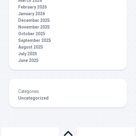
March 2026
February 2026
January 2026
December 2025
November 2025
October 2025
September 2025
August 2025
July 2025
June 2025
Categories
Uncategorized