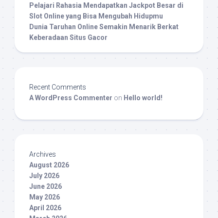
Pelajari Rahasia Mendapatkan Jackpot Besar di
Slot Online yang Bisa Mengubah Hidupmu
Dunia Taruhan Online Semakin Menarik Berkat
Keberadaan Situs Gacor
Recent Comments
A WordPress Commenter
on
Hello world!
Archives
August 2026
July 2026
June 2026
May 2026
April 2026