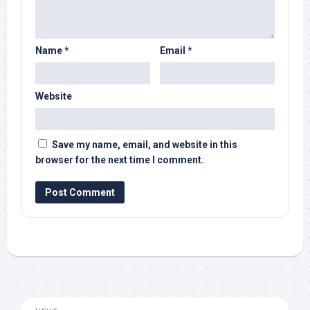
Name
*
Email
*
Website
Save my name, email, and website in this
browser for the next time I comment.