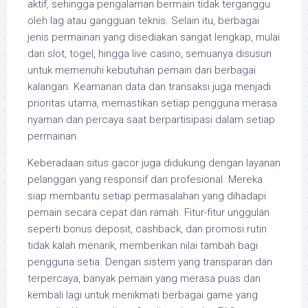
aktif, sehingga pengalaman bermain tidak terganggu
oleh lag atau gangguan teknis. Selain itu, berbagai
jenis permainan yang disediakan sangat lengkap, mulai
dari slot, togel, hingga live casino, semuanya disusun
untuk memenuhi kebutuhan pemain dari berbagai
kalangan. Keamanan data dan transaksi juga menjadi
prioritas utama, memastikan setiap pengguna merasa
nyaman dan percaya saat berpartisipasi dalam setiap
permainan.
Keberadaan situs gacor juga didukung dengan layanan
pelanggan yang responsif dan profesional. Mereka
siap membantu setiap permasalahan yang dihadapi
pemain secara cepat dan ramah. Fitur-fitur unggulan
seperti bonus deposit, cashback, dan promosi rutin
tidak kalah menarik, memberikan nilai tambah bagi
pengguna setia. Dengan sistem yang transparan dan
terpercaya, banyak pemain yang merasa puas dan
kembali lagi untuk menikmati berbagai game yang