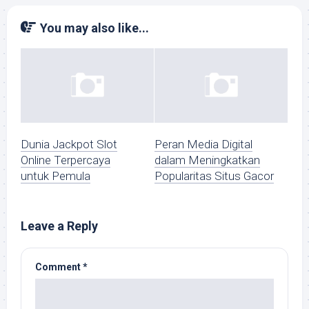
You may also like...
Dunia Jackpot Slot
Peran Media Digital
Online Terpercaya
dalam Meningkatkan
untuk Pemula
Popularitas Situs Gacor
Leave a Reply
Comment
*