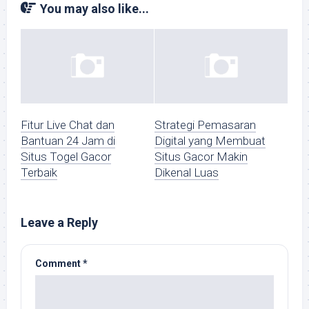
You may also like...
Fitur Live Chat dan
Strategi Pemasaran
Bantuan 24 Jam di
Digital yang Membuat
Situs Togel Gacor
Situs Gacor Makin
Terbaik
Dikenal Luas
Leave a Reply
Comment
*