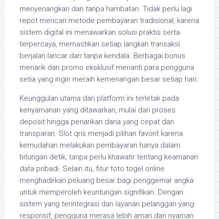
menyenangkan dan tanpa hambatan. Tidak perlu lagi
repot mencari metode pembayaran tradisional, karena
sistem digital ini menawarkan solusi praktis serta
terpercaya, memastikan setiap langkah transaksi
berjalan lancar dan tanpa kendala. Berbagai bonus
menarik dan promo eksklusif menanti para pengguna
setia yang ingin meraih kemenangan besar setiap hari.
Keunggulan utama dari platform ini terletak pada
kenyamanan yang ditawarkan, mulai dari proses
deposit hingga penarikan dana yang cepat dan
transparan. Slot qris menjadi pilihan favorit karena
kemudahan melakukan pembayaran hanya dalam
hitungan detik, tanpa perlu khawatir tentang keamanan
data pribadi. Selain itu, fitur toto togel online
menghadirkan peluang besar bagi penggemar angka
untuk memperoleh keuntungan signifikan. Dengan
sistem yang terintegrasi dan layanan pelanggan yang
responsif, pengguna merasa lebih aman dan nyaman