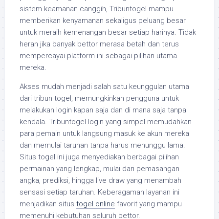
sistem keamanan canggih, Tribuntogel mampu
memberikan kenyamanan sekaligus peluang besar
untuk meraih kemenangan besar setiap harinya. Tidak
heran jika banyak bettor merasa betah dan terus
mempercayai platform ini sebagai pilihan utama
mereka.
Akses mudah menjadi salah satu keunggulan utama
dari tribun togel, memungkinkan pengguna untuk
melakukan login kapan saja dan di mana saja tanpa
kendala. Tribuntogel login yang simpel memudahkan
para pemain untuk langsung masuk ke akun mereka
dan memulai taruhan tanpa harus menunggu lama.
Situs togel ini juga menyediakan berbagai pilihan
permainan yang lengkap, mulai dari pemasangan
angka, prediksi, hingga live draw yang menambah
sensasi setiap taruhan. Keberagaman layanan ini
menjadikan situs
togel online
favorit yang mampu
memenuhi kebutuhan seluruh bettor.