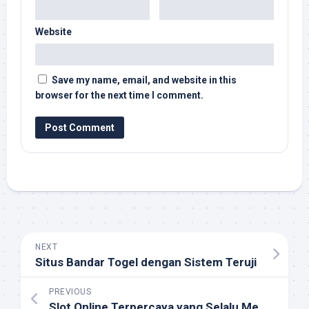
Website
Save my name, email, and website in this
browser for the next time I comment.
NEXT
Situs Bandar Togel dengan Sistem Teruji
PREVIOUS
Slot Online Terpercaya yang Selalu Memberi Nilai Lebih untuk Pemain