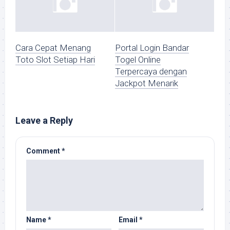
Cara Cepat Menang
Portal Login Bandar
Toto Slot Setiap Hari
Togel Online
Terpercaya dengan
Jackpot Menarik
Leave a Reply
Comment
*
Name
*
Email
*