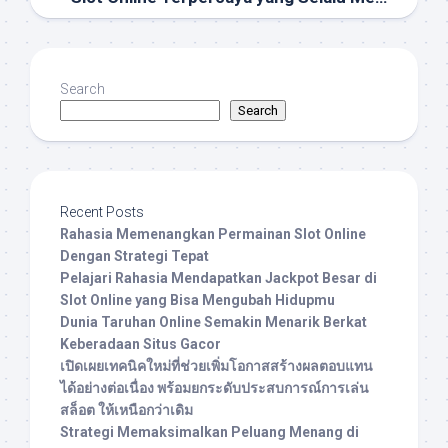
Search
Search
Recent Posts
Rahasia Memenangkan Permainan Slot Online
Dengan Strategi Tepat
Pelajari Rahasia Mendapatkan Jackpot Besar di
Slot Online yang Bisa Mengubah Hidupmu
Dunia Taruhan Online Semakin Menarik Berkat
Keberadaan Situs Gacor
เปิดเผยเทคนิคใหม่ที่ช่วยเพิ่มโอกาสสร้างผลตอบแทน
ได้อย่างต่อเนื่อง พร้อมยกระดับประสบการณ์การเล่น
สล็อต ให้เหนือกว่าเดิม
Strategi Memaksimalkan Peluang Menang di