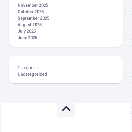
November 2025
October 2025
September 2025
August 2025
July 2025
June 2025
Categories
Uncategorized