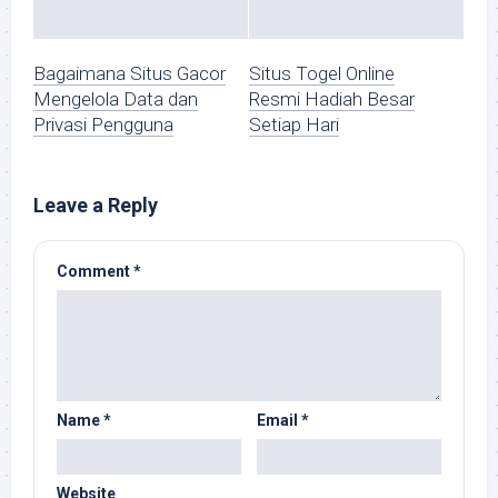
Bagaimana Situs Gacor
Situs Togel Online
Mengelola Data dan
Resmi Hadiah Besar
Privasi Pengguna
Setiap Hari
Leave a Reply
Comment
*
Name
*
Email
*
Website