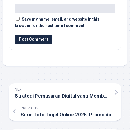
Save my name, email, and website in this
browser for the next time I comment.
NEXT
Strategi Pemasaran Digital yang Membuat Situs Gacor Makin Dikenal Luas
PREVIOUS
Situs Toto Togel Online 2025: Promo dan Bonus Fantastis