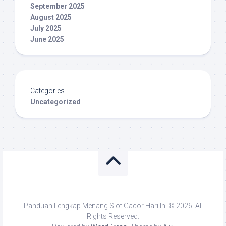
September 2025
August 2025
July 2025
June 2025
Categories
Uncategorized
Panduan Lengkap Menang Slot Gacor Hari Ini © 2026. All
Rights Reserved.