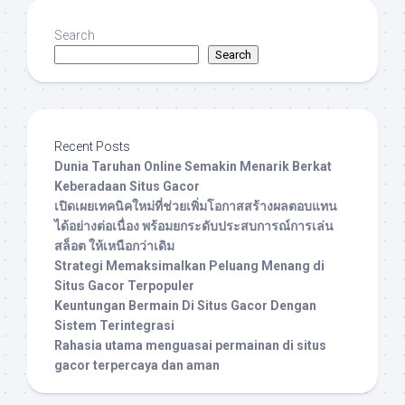
Search
Search
Recent Posts
Dunia Taruhan Online Semakin Menarik Berkat
Keberadaan Situs Gacor
เปิดเผยเทคนิคใหม่ที่ช่วยเพิ่มโอกาสสร้างผลตอบแทน
ได้อย่างต่อเนื่อง พร้อมยกระดับประสบการณ์การเล่น
สล็อต ให้เหนือกว่าเดิม
Strategi Memaksimalkan Peluang Menang di
Situs Gacor Terpopuler
Keuntungan Bermain Di Situs Gacor Dengan
Sistem Terintegrasi
Rahasia utama menguasai permainan di situs
gacor terpercaya dan aman