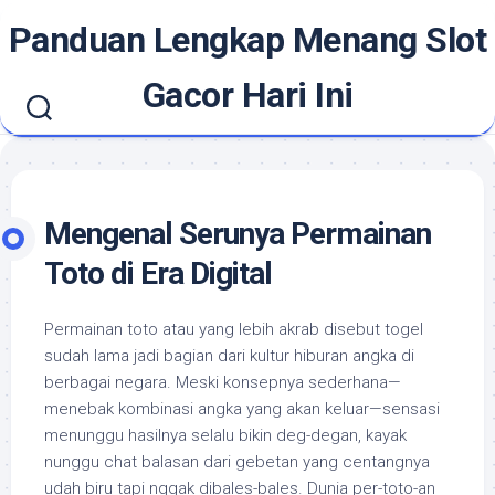
Skip
Panduan Lengkap Menang Slot
to
content
Gacor Hari Ini
Mengenal Serunya Permainan
Toto di Era Digital
Permainan toto atau yang lebih akrab disebut togel
sudah lama jadi bagian dari kultur hiburan angka di
berbagai negara. Meski konsepnya sederhana—
menebak kombinasi angka yang akan keluar—sensasi
menunggu hasilnya selalu bikin deg-degan, kayak
nunggu chat balasan dari gebetan yang centangnya
udah biru tapi nggak dibales-bales. Dunia per-toto-an