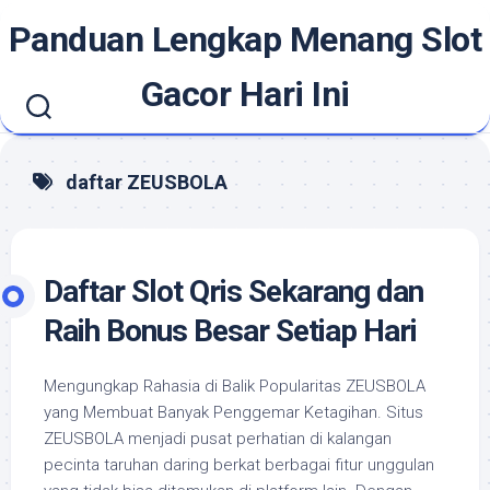
Skip
Panduan Lengkap Menang Slot
to
content
Gacor Hari Ini
daftar ZEUSBOLA
Daftar Slot Qris Sekarang dan
Raih Bonus Besar Setiap Hari
Mengungkap Rahasia di Balik Popularitas ZEUSBOLA
yang Membuat Banyak Penggemar Ketagihan. Situs
ZEUSBOLA menjadi pusat perhatian di kalangan
pecinta taruhan daring berkat berbagai fitur unggulan