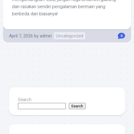
dan rasakan sendiri pengalaman bermain yang
berbeda dari biasanya!
April 7, 2026
by
admin
Uncategorized
0
Search
Search