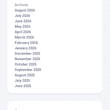
Archives
August 2026
July 2026
June 2026
May 2026
April 2026
March 2026
February 2026
January 2026
December 2025
November 2025
October 2025
September 2025
August 2025
July 2025
June 2025