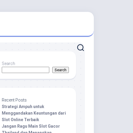
Search
Search
Recent Posts
Strategi Ampuh untuk
Menggandakan Keuntungan dari
Slot Online Terbaik
Jangan Ragu Main Slot Gacor
Thailand dan Menangkan