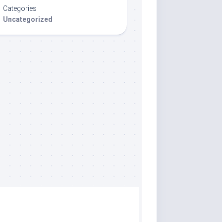
Categories
Uncategorized