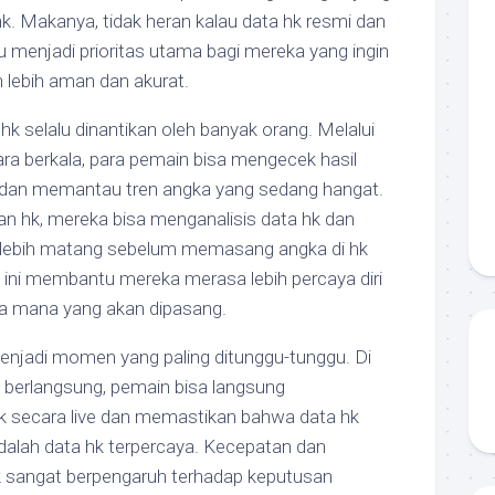
 hk. Makanya, tidak heran kalau data hk resmi dan
u menjadi prioritas utama bagi mereka yang ingin
 lebih aman dan akurat.
 hk selalu dinantikan oleh banyak orang. Melalui
ecara berkala, para pemain bisa mengecek hasil
 dan memantau tren angka yang sedang hangat.
n hk, mereka bisa menganalisis data hk dan
 lebih matang sebelum memasang angka di hk
 ini membantu mereka merasa lebih percaya diri
 mana yang akan dipasang.
 menjadi momen yang paling ditunggu-tunggu. Di
berlangsung, pemain bisa langsung
k secara live dan memastikan bahwa data hk
alah data hk terpercaya. Kecepatan dan
hk sangat berpengaruh terhadap keputusan