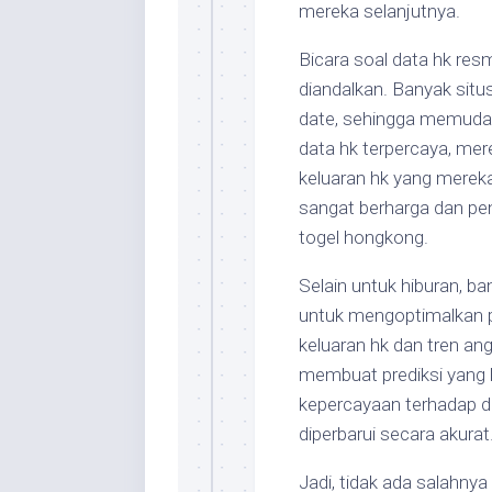
mereka selanjutnya.
Bicara soal data hk resm
diandalkan. Banyak situ
date, sehingga memudah
data hk terpercaya, mere
keluaran hk yang mereka
sangat berharga dan pe
togel hongkong.
Selain untuk hiburan, b
untuk mengoptimalkan 
keluaran hk dan tren ang
membuat prediksi yang le
kepercayaan terhadap da
diperbarui secara akurat
Jadi, tidak ada salahnya