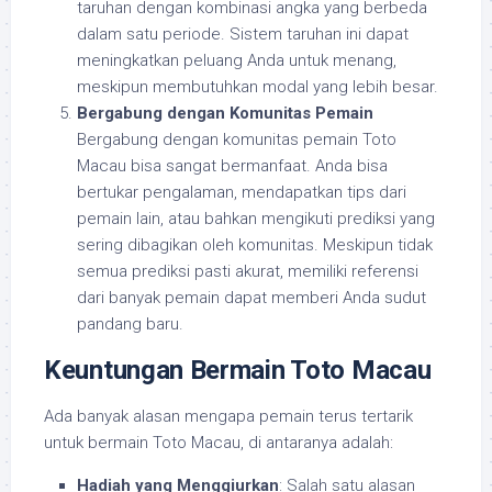
taruhan dengan kombinasi angka yang berbeda
dalam satu periode. Sistem taruhan ini dapat
meningkatkan peluang Anda untuk menang,
meskipun membutuhkan modal yang lebih besar.
Bergabung dengan Komunitas Pemain
Bergabung dengan komunitas pemain Toto
Macau bisa sangat bermanfaat. Anda bisa
bertukar pengalaman, mendapatkan tips dari
pemain lain, atau bahkan mengikuti prediksi yang
sering dibagikan oleh komunitas. Meskipun tidak
semua prediksi pasti akurat, memiliki referensi
dari banyak pemain dapat memberi Anda sudut
pandang baru.
Keuntungan Bermain Toto Macau
Ada banyak alasan mengapa pemain terus tertarik
untuk bermain Toto Macau, di antaranya adalah:
Hadiah yang Menggiurkan
: Salah satu alasan