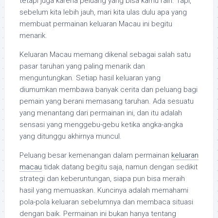
tetapi juga karena peluang yang bisa kamu raih. Tapi,
sebelum kita lebih jauh, mari kita ulas dulu apa yang
membuat permainan keluaran Macau ini begitu
menarik.
Keluaran Macau memang dikenal sebagai salah satu
pasar taruhan yang paling menarik dan
menguntungkan. Setiap hasil keluaran yang
diumumkan membawa banyak cerita dan peluang bagi
pemain yang berani memasang taruhan. Ada sesuatu
yang menantang dari permainan ini, dan itu adalah
sensasi yang menggebu-gebu ketika angka-angka
yang ditunggu akhirnya muncul.
Peluang besar kemenangan dalam permainan
keluaran
macau
tidak datang begitu saja, namun dengan sedikit
strategi dan keberuntungan, siapa pun bisa meraih
hasil yang memuaskan. Kuncinya adalah memahami
pola-pola keluaran sebelumnya dan membaca situasi
dengan baik. Permainan ini bukan hanya tentang