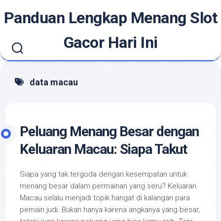
Skip
Panduan Lengkap Menang Slot
to
content
Gacor Hari Ini
data macau
Peluang Menang Besar dengan
Keluaran Macau: Siapa Takut
Siapa yang tak tergoda dengan kesempatan untuk
menang besar dalam permainan yang seru? Keluaran
Macau selalu menjadi topik hangat di kalangan para
pemain judi. Bukan hanya karena angkanya yang besar,