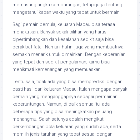
memasang angka sembarangan, tetapi juga tentang
mengetahui kapan waktu yang tepat untuk bermain.
Bagi pemain pemula, keluaran Macau bisa terasa
menakutkan. Banyak sekali pilihan yang harus
dipertimbangkan dan kesalahan sedikit saja bisa
berakibat fatal. Namun, hal ini juga yang membuatnya
semakin menarik untuk dimainkan. Dengan keberanian
yang tepat dan sedikit pengalaman, kamu bisa
menikmati kemenangan yang memuaskan.
Tentu saja, tidak ada yang bisa memprediksi dengan
pasti hasil dari keluaran Macau. Itulah mengapa banyak
pemain yang menganggapnya sebagai permainan
keberuntungan. Namun, di balik semua itu, ada
beberapa tips yang bisa meningkatkan peluang
menangmu. Salah satunya adalah mengikuti
perkembangan pola keluaran yang sudah ada, serta
memilih jenis taruhan yang tepat sesuai dengan