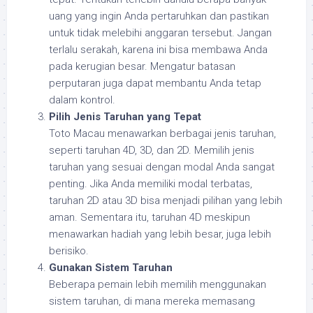
uang yang ingin Anda pertaruhkan dan pastikan
untuk tidak melebihi anggaran tersebut. Jangan
terlalu serakah, karena ini bisa membawa Anda
pada kerugian besar. Mengatur batasan
perputaran juga dapat membantu Anda tetap
dalam kontrol.
Pilih Jenis Taruhan yang Tepat
Toto Macau menawarkan berbagai jenis taruhan,
seperti taruhan 4D, 3D, dan 2D. Memilih jenis
taruhan yang sesuai dengan modal Anda sangat
penting. Jika Anda memiliki modal terbatas,
taruhan 2D atau 3D bisa menjadi pilihan yang lebih
aman. Sementara itu, taruhan 4D meskipun
menawarkan hadiah yang lebih besar, juga lebih
berisiko.
Gunakan Sistem Taruhan
Beberapa pemain lebih memilih menggunakan
sistem taruhan, di mana mereka memasang