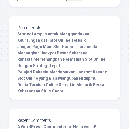
Recent Posts
Strategi Ampuh untuk Menggandakan
Keuntungan dari Slot Online Terbaik
Jangan Ragu Main Slot Gacor Thailand dan
Menangkan Jackpot Besar Sekarang!
Rahasia Memenangkan Permainan Slot Online
Dengan Strategi Tepat
Pelajari Rahasia Mendapatkan Jackpot Besar di
Slot Online yang Bisa Mengubah Hidupmu
Dunia Taruhan Online Semakin Menarik Berkat
Keberadaan Situs Gacor
Recent Comments
A WordPress Commenter
on
Hello world!