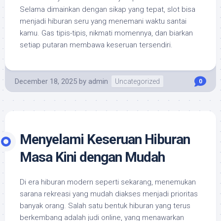
Selama dimainkan dengan sikap yang tepat, slot bisa
menjadi hiburan seru yang menemani waktu santai
kamu. Gas tipis-tipis, nikmati momennya, dan biarkan
setiap putaran membawa keseruan tersendiri.
December 18, 2025
by
admin
Uncategorized
0
Menyelami Keseruan Hiburan
Masa Kini dengan Mudah
Di era hiburan modern seperti sekarang, menemukan
sarana rekreasi yang mudah diakses menjadi prioritas
banyak orang. Salah satu bentuk hiburan yang terus
berkembang adalah judi online, yang menawarkan