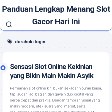
Skip
Panduan Lengkap Menang Slot
to
content
Gacor Hari Ini
dorahoki login
Sensasi Slot Online Kekinian
yang Bikin Main Makin Asyik
Permainan slot online kini bukan sekadar hiburan biasa,
tapi sudah jadi bagian dari gaya hidup digital yang
serba cepat dan praktis. Dengan tampilan visual yang
makin modern, efek suara yang imersif, serta