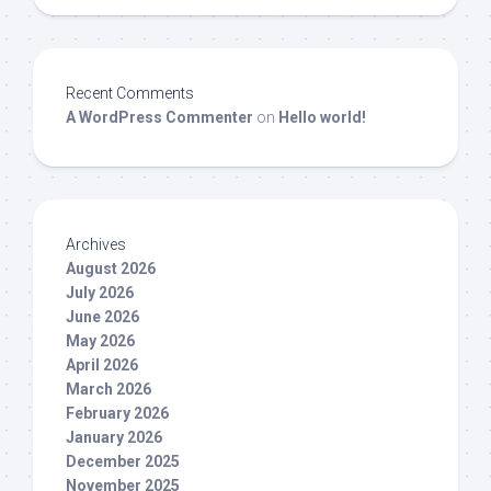
Recent Comments
A WordPress Commenter
on
Hello world!
Archives
August 2026
July 2026
June 2026
May 2026
April 2026
March 2026
February 2026
January 2026
December 2025
November 2025