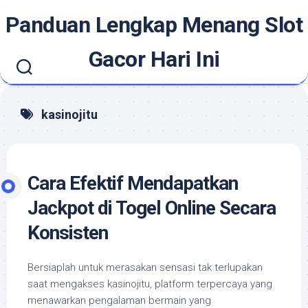
Skip
Panduan Lengkap Menang Slot
to
content
Gacor Hari Ini
kasinojitu
Cara Efektif Mendapatkan
Jackpot di Togel Online Secara
Konsisten
Bersiaplah untuk merasakan sensasi tak terlupakan
saat mengakses kasinojitu, platform terpercaya yang
menawarkan pengalaman bermain yang