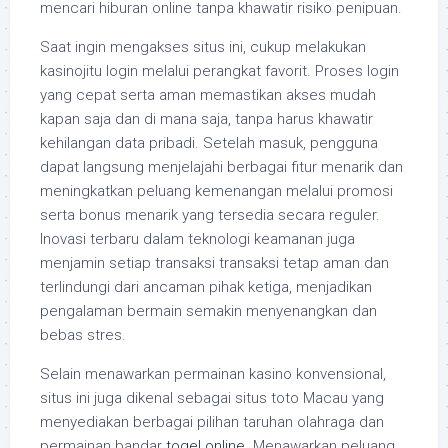
mencari hiburan online tanpa khawatir risiko penipuan.
Saat ingin mengakses situs ini, cukup melakukan
kasinojitu login melalui perangkat favorit. Proses login
yang cepat serta aman memastikan akses mudah
kapan saja dan di mana saja, tanpa harus khawatir
kehilangan data pribadi. Setelah masuk, pengguna
dapat langsung menjelajahi berbagai fitur menarik dan
meningkatkan peluang kemenangan melalui promosi
serta bonus menarik yang tersedia secara reguler.
Inovasi terbaru dalam teknologi keamanan juga
menjamin setiap transaksi transaksi tetap aman dan
terlindungi dari ancaman pihak ketiga, menjadikan
pengalaman bermain semakin menyenangkan dan
bebas stres.
Selain menawarkan permainan kasino konvensional,
situs ini juga dikenal sebagai situs toto Macau yang
menyediakan berbagai pilihan taruhan olahraga dan
permainan bandar
togel online
. Menawarkan peluang