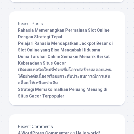
Recent Posts
Rahasia Memenangkan Permainan Slot Online
Dengan Strategi Tepat
Pelajari Rahasia Mendapatkan Jackpot Besar di
Slot Online yang Bisa Mengubah Hidupmu
Dunia Taruhan Online Semakin Menarik Berkat
Keberadaan Situs Gacor
เปิดเผยเทคนิคใหม่ที่ช่วยเพิ่มโอกาสสร้างผลตอบแทน
ได้อย่างต่อเนื่อง พร้อมยกระดับประสบการณ์การเล่น
สล็อต ให้เหนือกว่าเดิม
Strategi Memaksimalkan Peluang Menang di
Situs Gacor Terpopuler
Recent Comments
A WordPress Commenter
on
Hello world!