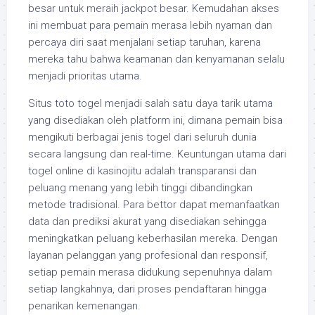
besar untuk meraih jackpot besar. Kemudahan akses
ini membuat para pemain merasa lebih nyaman dan
percaya diri saat menjalani setiap taruhan, karena
mereka tahu bahwa keamanan dan kenyamanan selalu
menjadi prioritas utama.
Situs toto togel menjadi salah satu daya tarik utama
yang disediakan oleh platform ini, dimana pemain bisa
mengikuti berbagai jenis togel dari seluruh dunia
secara langsung dan real-time. Keuntungan utama dari
togel online di kasinojitu adalah transparansi dan
peluang menang yang lebih tinggi dibandingkan
metode tradisional. Para bettor dapat memanfaatkan
data dan prediksi akurat yang disediakan sehingga
meningkatkan peluang keberhasilan mereka. Dengan
layanan pelanggan yang profesional dan responsif,
setiap pemain merasa didukung sepenuhnya dalam
setiap langkahnya, dari proses pendaftaran hingga
penarikan kemenangan.