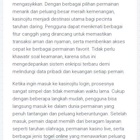
mengasyikkan. Dengan berbagai pilihan permainan
menarik dan peluang besar meraih kemenangan,
kasinojitu menjadi destinasi utama bagi pecinta
taruhan daring. Pengguna dapat menikmati berbagai
fitur canggih yang dirancang untuk memastikan
transaksi aman dan nyaman, serta memberikan akses
cepat ke berbagai permainan favorit. Tidak perlu
khawatir soal keamanan, karena situs ini
mengedepankan sistem enkripsi terbaru demi
melindungi data pribadi dan keuangan setiap pemain.
Ketika ingin masuk ke kasinojitu login, prosesnya
sangat simpel dan tidak memakan waktu lama. Cukup
dengan beberapa langkah mudah, pengguna bisa
langsung masuk ke dalam dunia permainan yang
penuh tantangan dan peluang keberuntungan. Setelah
masuk, pemain dapat memilih dari beragam layanan
seperti taruhan olahraga, permainan kasino live, serta
berbagai jenis
togel online
yang menawarkan peluang