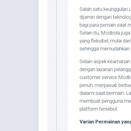
Salah satu keunggulan
dijamin dengan teknologi
bagi para pemain saat 
Selain itu, Mcdbola j
yang fleksibel, mulai dar
sehingga memudahkan p
Selain aspek keamanan 
dengan layanan pelangga
customer service Mcdb
penuh, menjawab berbag
dialami saat bermain. La
membuat pengguna mer
platform tersebut.
Varian Permainan yan