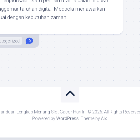
enjadi salah satu pemain utama dalam industri
penggemar taruhan digital, Mcdbola menawarkan
uai dengan kebutuhan zaman.
tegorized
0
anduan Lengkap Menang Slot Gacor Hari Ini © 2026. All Rights Reserve
Powered by
WordPress
. Theme by
Alx
.