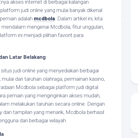
nya akses internet di berbagai kalangan
platform judi online yang mulai banyak dikenal
a pemain adalah
mcdbola
. Dalam artikel ini, kita
mendalam mengenai Mcdbola, fitur unggulan,
tform ini menjadi pilihan favorit para
dan Latar Belakang
itus judi online yang menyediakan berbagai
 mulai dari taruhan olahraga, permainan kasino,
radaan Mcdbola sebagai platform judi digital
ra pemain yang menginginkan akses mudah,
dalam melakukan taruhan secara online. Dengan
ly dan tampilan yang menarik, Mcdbola berhasil
ngguna dari berbagai wilayah.
la