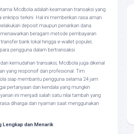
 utama Mcdbola adalah keamanan transaksi yang
 enkripsi terkini. Hal ini memberikan rasa aman
melakukan deposit maupun penarikan dana.
uga menawarkan beragam metode pembayaran
i transfer bank lokal hingga e-wallet populer,
ara pengguna dalam bertransaksi.
dan kemudahan transaksi, Mcdbola juga dikenal
n yang responsif dan profesional. Tim
ola siap membantu pengguna selama 24 jam
ai pertanyaan dan kendala yang mungkin
yanan ini menjadi salah satu nilai tambah yang
asa dihargai dan nyaman saat menggunakan
g Lengkap dan Menarik