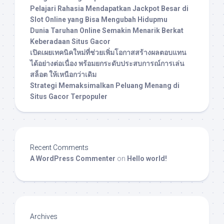
Pelajari Rahasia Mendapatkan Jackpot Besar di
Slot Online yang Bisa Mengubah Hidupmu
Dunia Taruhan Online Semakin Menarik Berkat
Keberadaan Situs Gacor
เปิดเผยเทคนิคใหม่ที่ช่วยเพิ่มโอกาสสร้างผลตอบแทน
ได้อย่างต่อเนื่อง พร้อมยกระดับประสบการณ์การเล่น
สล็อต ให้เหนือกว่าเดิม
Strategi Memaksimalkan Peluang Menang di
Situs Gacor Terpopuler
Recent Comments
A WordPress Commenter
on
Hello world!
Archives