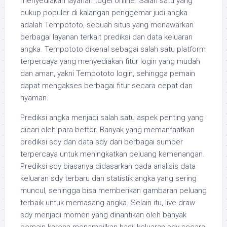
menyediakan layanan togel online. Salah satu yang
cukup populer di kalangan penggemar judi angka
adalah Tempototo, sebuah situs yang menawarkan
berbagai layanan terkait prediksi dan data keluaran
angka. Tempototo dikenal sebagai salah satu platform
terpercaya yang menyediakan fitur login yang mudah
dan aman, yakni Tempototo login, sehingga pemain
dapat mengakses berbagai fitur secara cepat dan
nyaman.
Prediksi angka menjadi salah satu aspek penting yang
dicari oleh para bettor. Banyak yang memanfaatkan
prediksi sdy dan data sdy dari berbagai sumber
terpercaya untuk meningkatkan peluang kemenangan.
Prediksi sdy biasanya didasarkan pada analisis data
keluaran sdy terbaru dan statistik angka yang sering
muncul, sehingga bisa memberikan gambaran peluang
terbaik untuk memasang angka. Selain itu, live draw
sdy menjadi momen yang dinantikan oleh banyak