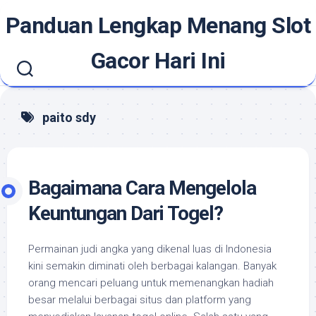
Skip
Panduan Lengkap Menang Slot
to
content
Gacor Hari Ini
paito sdy
Bagaimana Cara Mengelola
Keuntungan Dari Togel?
Permainan judi angka yang dikenal luas di Indonesia
kini semakin diminati oleh berbagai kalangan. Banyak
orang mencari peluang untuk memenangkan hadiah
besar melalui berbagai situs dan platform yang