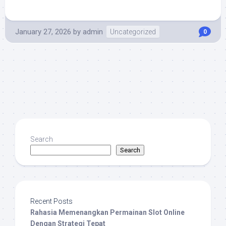
January 27, 2026
by
admin
Uncategorized
0
Search
Search
Recent Posts
Rahasia Memenangkan Permainan Slot Online
Dengan Strategi Tepat