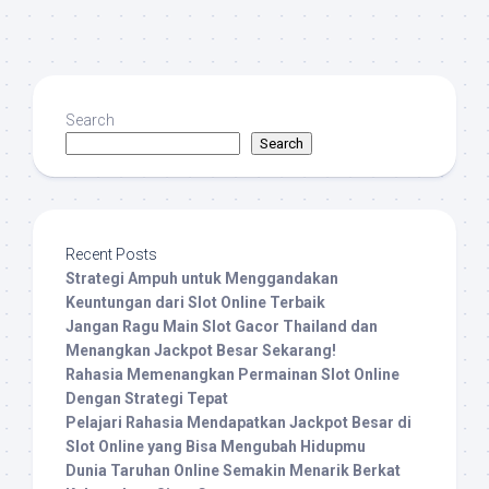
Search
Search
Recent Posts
Strategi Ampuh untuk Menggandakan
Keuntungan dari Slot Online Terbaik
Jangan Ragu Main Slot Gacor Thailand dan
Menangkan Jackpot Besar Sekarang!
Rahasia Memenangkan Permainan Slot Online
Dengan Strategi Tepat
Pelajari Rahasia Mendapatkan Jackpot Besar di
Slot Online yang Bisa Mengubah Hidupmu
Dunia Taruhan Online Semakin Menarik Berkat