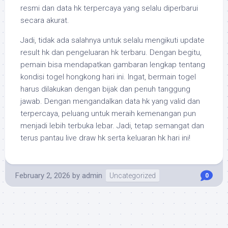
resmi dan data hk terpercaya yang selalu diperbarui
secara akurat.
Jadi, tidak ada salahnya untuk selalu mengikuti update
result hk dan pengeluaran hk terbaru. Dengan begitu,
pemain bisa mendapatkan gambaran lengkap tentang
kondisi togel hongkong hari ini. Ingat, bermain togel
harus dilakukan dengan bijak dan penuh tanggung
jawab. Dengan mengandalkan data hk yang valid dan
terpercaya, peluang untuk meraih kemenangan pun
menjadi lebih terbuka lebar. Jadi, tetap semangat dan
terus pantau live draw hk serta keluaran hk hari ini!
February 2, 2026
by
admin
Uncategorized
0