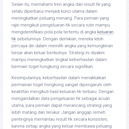
Selain itu, memahami tren angka dari result hk yang
selalu diperbarui menjadi kunci utama dalam
meningkatkan peluang menang. Para pemain yang
rajin mengikuti pengeluaran hk secara rutin mampu
mengidentifikasi pola pola tertentu di angka
keluaran
hk
sebelumnya. Dengan demikian, mereka lebih
percaya diri dalam memilih angka yang kemungkinan
besar akan keluar berikutnya. Strategi ini diyakini
mampu meningkatkan tingkat keberhasilan dalam
bermain togel hongkong secara signifikan.
Kesimpulannya, keberhasilan dalam menaklukkan
permainan togel hongkong sangat dipengaruhi oleh
keaktifan mengikuti hasil keluaran hk terbaru. Dengan
mengandalkan data pengeluaran hk sebagai acuan
utama, para pemain dapat merancang strategi yang
lebih matang dan terukur. Jangan anggap remeh
pentingnya memantau result hk secara konsisten,
karena setiap angka yang keluar membawa peluang