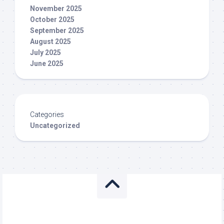
November 2025
October 2025
September 2025
August 2025
July 2025
June 2025
Categories
Uncategorized