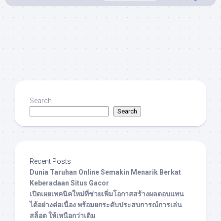
Search
Search
Recent Posts
Dunia Taruhan Online Semakin Menarik Berkat
Keberadaan Situs Gacor
เปิดเผยเทคนิคใหม่ที่ช่วยเพิ่มโอกาสสร้างผลตอบแทน
ได้อย่างต่อเนื่อง พร้อมยกระดับประสบการณ์การเล่น
สล็อต ให้เหนือกว่าเดิม