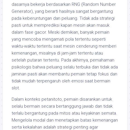
dasarnya bekerja berdasarkan RNG (Random Number
Generator), yang berarti hasilnya sangat bergantung
pada keberuntungan dan peluang. Tidak ada strategi
pasti untuk memprediksi kapan mesin akan masuk
dalam fase gacor. Meski demikian, banyak pemain
yang mencoba mengamati pola tertentu seperti
waktu-waktu tertentu saat mesin cenderung memberi
kemenangan, misalnya di jam-jam tertentu atau
setelah putaran tertentu. Pada akhirnya, pemahaman
psikologis bahwa peluang selalu terbuka dan tidak ada
jaminan pasti akan membantu pemain tetap fokus dan
tidak mudah terpengaruh oleh emosi saat bermain
slot.
Dalam konteks petanitoto, pemain disarankan untuk
selalu bermain secara bertanggung jawab dan tidak
terlalu bergantung pada mitos atau keyakinan semata.
Mengelola modal dan menetapkan batas kemenangan
serta kekalahan adalah strategi penting agar