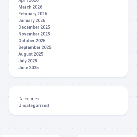
April 2026
March 2026
February 2026
January 2026
December 2025
November 2025
October 2025
September 2025
August 2025
July 2025
June 2025
Categories
Uncategorized