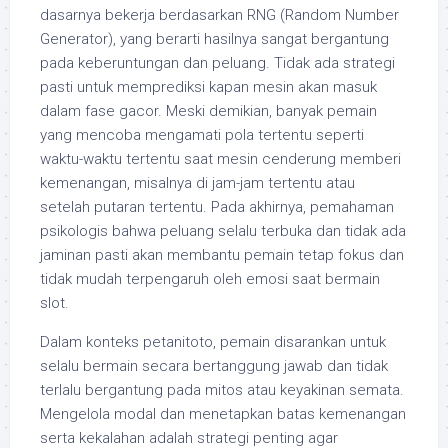
dasarnya bekerja berdasarkan RNG (Random Number
Generator), yang berarti hasilnya sangat bergantung
pada keberuntungan dan peluang. Tidak ada strategi
pasti untuk memprediksi kapan mesin akan masuk
dalam fase gacor. Meski demikian, banyak pemain
yang mencoba mengamati pola tertentu seperti
waktu-waktu tertentu saat mesin cenderung memberi
kemenangan, misalnya di jam-jam tertentu atau
setelah putaran tertentu. Pada akhirnya, pemahaman
psikologis bahwa peluang selalu terbuka dan tidak ada
jaminan pasti akan membantu pemain tetap fokus dan
tidak mudah terpengaruh oleh emosi saat bermain
slot.
Dalam konteks petanitoto, pemain disarankan untuk
selalu bermain secara bertanggung jawab dan tidak
terlalu bergantung pada mitos atau keyakinan semata.
Mengelola modal dan menetapkan batas kemenangan
serta kekalahan adalah strategi penting agar