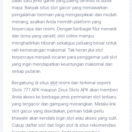
salah satu jenis game yang paling diminati di dunia
maya. Banyak situs slot gacor yang menawarkan
pengalaman bermain yang mengasyikkan dan mudah
menang, asalkan Anda memilih platform yang
terpercaya dan resmi. Dengan berbagai fitur menarik
dan tema yang variatif, slot online mampu
menghadirkan hiburan sekaligus peluang besar untuk
raih kemenangan maksimal. Tak heran jika slot
terpercaya menjadi incaran para penggemar judi slot
yang ingin mendapatkan keuntungan maksimal dari
setiap putaran.
Bergabung di situs
slot
resmi dan terkenal seperti
Slots 777 APK maupun Zeus Slots APK akan memberi
Anda akses ke berbagai jenis permainan slot terbaru
yang tergacor dan gampang menangkan. Melalui link
slot gacor yang disediakan, pemain tidak perlu
khawatir akan kendala login slot atau akses yang sulit.
Cukup daftar slot dan login slot di situs rekomendasi