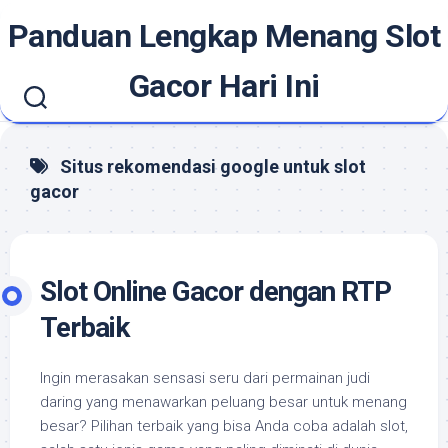
Skip
Panduan Lengkap Menang Slot
to
content
Gacor Hari Ini
Situs rekomendasi google untuk slot
gacor
Slot Online Gacor dengan RTP
Terbaik
Ingin merasakan sensasi seru dari permainan judi
daring yang menawarkan peluang besar untuk menang
besar? Pilihan terbaik yang bisa Anda coba adalah slot,