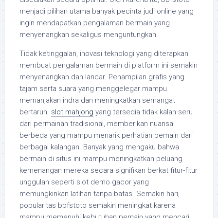
menjadi pilihan utama banyak pecinta judi online yang
ingin mendapatkan pengalaman bermain yang
menyenangkan sekaligus menguntungkan.
Tidak ketinggalan, inovasi teknologi yang diterapkan
membuat pengalaman bermain di platform ini semakin
menyenangkan dan lancar. Penampilan grafis yang
tajam serta suara yang menggelegar mampu
memanjakan indra dan meningkatkan semangat
bertaruh.
slot mahjong
yang tersedia tidak kalah seru
dari permainan tradisional, memberikan nuansa
berbeda yang mampu menarik perhatian pemain dari
berbagai kalangan. Banyak yang mengaku bahwa
bermain di situs ini mampu meningkatkan peluang
kemenangan mereka secara signifikan berkat fitur-fitur
unggulan seperti slot demo gacor yang
memungkinkan latihan tanpa batas. Semakin hari,
popularitas bbfstoto semakin meningkat karena
mampu memenuhi kebutuhan pemain yang mencari