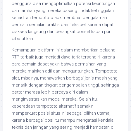
pengguna bisa mengoptimalkan potensi keuntungan
dari taruhan yang mereka pasang. Tidak ketinggalan,
kehadiran tempototo apk membuat pengalaman
bermain semakin praktis dan fleksibel, karena dapat
diakses langsung dari perangkat ponsel kapan pun
dibutuhkan.
Kemampuan platform ini dalam memberikan peluang
RTP terbaik juga menjadi daya tarik tersendiri, karena
para pemain dapat yakin bahwa permainan yang
mereka mainkan adil dan menguntungkan. Tempototo
slot, misalnya, menawarkan berbagai jenis mesin yang
menarik dengan tingkat pengembalian tinggi, sehingga
bettor merasa lebih percaya diri dalam
menginvestasikan modal mereka. Selain itu,
keberadaan tempototo alternatif semakin
memperkuat posisi situs ini sebagai pilihan utama,
karena berbagai opsi itu mampu mengatasi kendala
teknis dan jaringan yang sering menjadi hambatan di