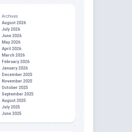
Archives
August 2026
July 2026
June 2026
May 2026
April 2026
March 2026
February 2026
January 2026
December 2025
November 2025
October 2025
September 2025
August 2025
July 2025
June 2025