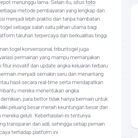
epot menunggu lama. Selain itu, situs
toto
berbagai metode pembayaran yang lengkap dan
i menjadi lebih praktis dan tanpa hambatan.
ntogel sebagai salah satu pilihan utama bagi
tform taruhan terpercaya dan berkualitas tinggi.
an togel konvensional, tribuntogel juga
 variasi permainan yang mampu memanjakan
fitur inovatif dan update angka keluaran terbaru
rmain menjadi semakin seru dan menantang.
u hasil secara real-time serta mendapatkan
membantu mereka menentukan angka
emikian, para bettor tidak hanya bermain untuk
iliki peluang besar meraih keuntungan besar dari
 mereka geluti. Keberhasilan ini tentunya
ng transparan dan adil, sehingga setiap pemain
caya terhadap platform ini.