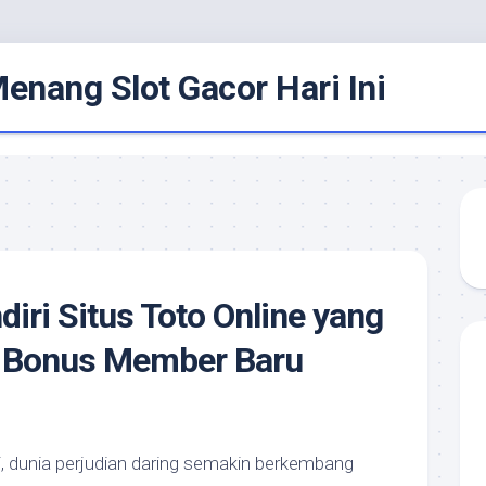
nang Slot Gacor Hari Ini
diri Situs Toto Online yang
 Bonus Member Baru
ni, dunia perjudian daring semakin berkembang