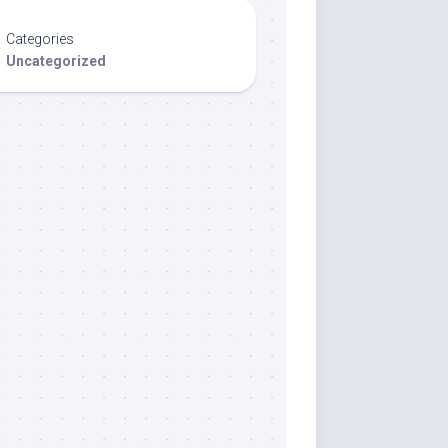
Categories
Uncategorized