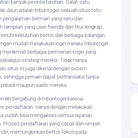
tian banyak pecinta taruhan. Salah satu
ik daun adalah tribuntogel, sebuah situs toto
n pengalaman bermain yang seru dan
ampilan yang user-friendly dan fitur lengkap,
nuhi kebutuhan bettor dari berbagai kalangan.
ngan mudah melakukan login melalui tribuntogel
g menikmati berbagai permainan togel yang
ekaligus strategi mereka. Tidak hanya
 situs ini juga dikenal dengan sistem
, sehingga pemain dapat bertransaksi tanpa
 pribadi maupun saldo mereka.
ilih bergabung di tribuntogel karena
s pendaftaran. hanya dengan melakukan
reka sudah bisa mengakses semua layanan
n. Proses pendaftaran yang cepat dan simpel
endiri, memungkinkan bettor fokus pada