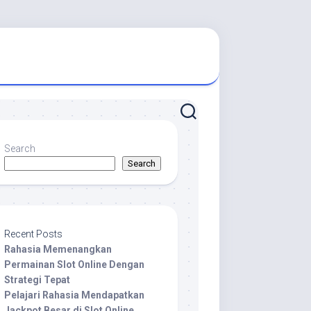
Search
Search
Recent Posts
Rahasia Memenangkan
Permainan Slot Online Dengan
Strategi Tepat
Pelajari Rahasia Mendapatkan
Jackpot Besar di Slot Online