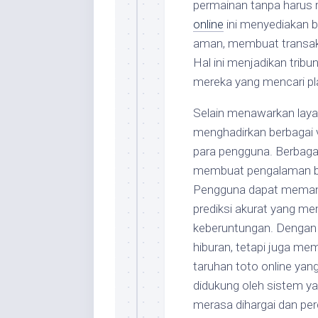
permainan tanpa harus r
online
ini menyediakan 
aman, membuat transaks
Hal ini menjadikan tribu
mereka yang mencari pla
Selain menawarkan layan
menghadirkan berbagai
para pengguna. Berbagai 
membuat pengalaman be
Pengguna dapat memanta
prediksi akurat yang 
keberuntungan. Dengan d
hiburan, tetapi juga mem
taruhan toto online yang
didukung oleh sistem ya
merasa dihargai dan per