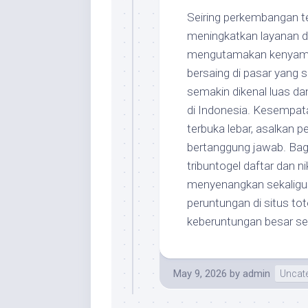
Seiring perkembangan tek
meningkatkan layanan 
mengutamakan kenyama
bersaing di pasar yang sa
semakin dikenal luas dan
di Indonesia. Kesempat
terbuka lebar, asalkan
bertanggung jawab. Bag
tribuntogel daftar dan 
menyenangkan sekaligu
peruntungan di situs tot
keberuntungan besar sel
May 9, 2026
by
admin
Uncat