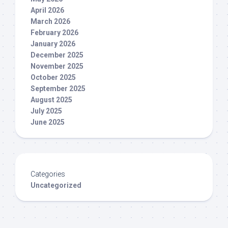
April 2026
March 2026
February 2026
January 2026
December 2025
November 2025
October 2025
September 2025
August 2025
July 2025
June 2025
Categories
Uncategorized