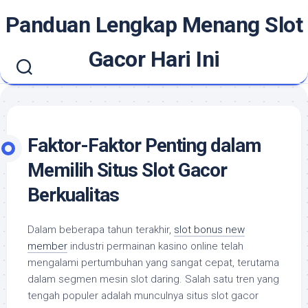
Skip
Panduan Lengkap Menang Slot
to
content
Gacor Hari Ini
Faktor-Faktor Penting dalam
Memilih Situs Slot Gacor
Berkualitas
Dalam beberapa tahun terakhir,
slot bonus new
member
industri permainan kasino online telah
mengalami pertumbuhan yang sangat cepat, terutama
dalam segmen mesin slot daring. Salah satu tren yang
tengah populer adalah munculnya situs slot gacor