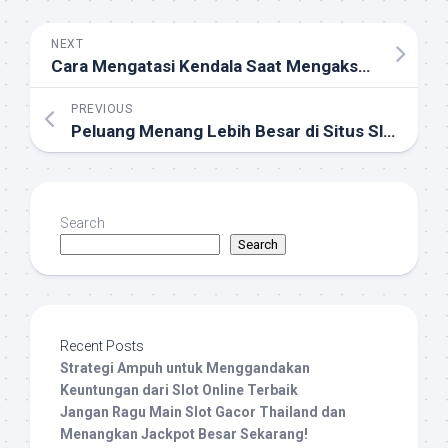
NEXT
Cara Mengatasi Kendala Saat Mengakses Situs Gacor Cuputoto
PREVIOUS
Peluang Menang Lebih Besar di Situs Slot Gacor dengan Sistem RNG Terbaru
Search
Search
Recent Posts
Strategi Ampuh untuk Menggandakan
Keuntungan dari Slot Online Terbaik
Jangan Ragu Main Slot Gacor Thailand dan
Menangkan Jackpot Besar Sekarang!