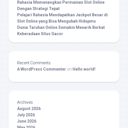
Rahasia Memenangkan Permainan Slot Online
Dengan Strategi Tepat
Pelajari Rahasia Mendapatkan Jackpot Besar di
Slot Online yang Bisa Mengubah Hidupmu
Dunia Taruhan Online Semakin Menarik Berkat
Keberadaan Situs Gacor
Recent Comments
A WordPress Commenter
on
Hello world!
Archives
August 2026
July 2026
June 2026
May 2026