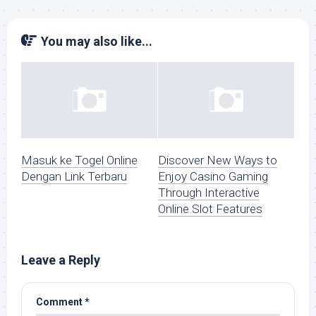
You may also like...
Masuk ke Togel Online
Discover New Ways to
Dengan Link Terbaru
Enjoy Casino Gaming
Through Interactive
Online Slot Features
Leave a Reply
Comment
*