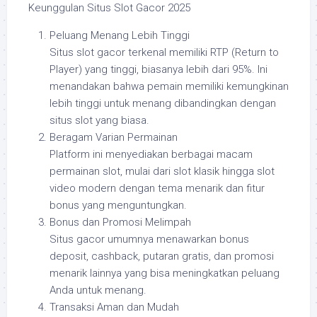
Keunggulan Situs Slot Gacor 2025
Peluang Menang Lebih Tinggi
Situs slot gacor terkenal memiliki RTP (Return to
Player) yang tinggi, biasanya lebih dari 95%. Ini
menandakan bahwa pemain memiliki kemungkinan
lebih tinggi untuk menang dibandingkan dengan
situs slot yang biasa.
Beragam Varian Permainan
Platform ini menyediakan berbagai macam
permainan slot, mulai dari slot klasik hingga slot
video modern dengan tema menarik dan fitur
bonus yang menguntungkan.
Bonus dan Promosi Melimpah
Situs gacor umumnya menawarkan bonus
deposit, cashback, putaran gratis, dan promosi
menarik lainnya yang bisa meningkatkan peluang
Anda untuk menang.
Transaksi Aman dan Mudah