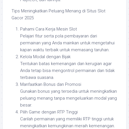
Tips Meningkatkan Peluang Menang di Situs Slot
Gacor 2025
Pahami Cara Kerja Mesin Slot
Pelajari fitur serta pola pembayaran dari
permainan yang Anda mainkan untuk mengetahui
kapan waktu terbaik untuk memasang taruhan.
Kelola Modal dengan Bijak
Tentukan batas kemenangan dan kerugian agar
Anda tetap bisa mengontrol permainan dan tidak
terbawa suasana.
Manfaatkan Bonus dan Promosi
Gunakan bonus yang tersedia untuk meningkatkan
peluang menang tanpa mengeluarkan modal yang
besar.
Pilih Game dengan RTP Tinggi
Carilah permainan yang memiliki RTP tinggi untuk
meningkatkan kemungkinan meraih kemenangan.