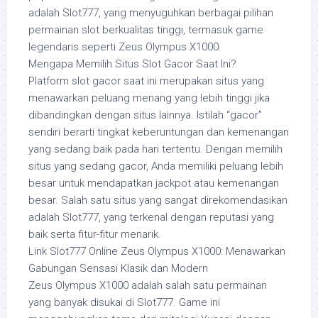
adalah Slot777, yang menyuguhkan berbagai pilihan
permainan slot berkualitas tinggi, termasuk game
legendaris seperti Zeus Olympus X1000.
Mengapa Memilih Situs Slot Gacor Saat Ini?
Platform slot gacor saat ini merupakan situs yang
menawarkan peluang menang yang lebih tinggi jika
dibandingkan dengan situs lainnya. Istilah “gacor”
sendiri berarti tingkat keberuntungan dan kemenangan
yang sedang baik pada hari tertentu. Dengan memilih
situs yang sedang gacor, Anda memiliki peluang lebih
besar untuk mendapatkan jackpot atau kemenangan
besar. Salah satu situs yang sangat direkomendasikan
adalah Slot777, yang terkenal dengan reputasi yang
baik serta fitur-fitur menarik.
Link Slot777 Online Zeus Olympus X1000: Menawarkan
Gabungan Sensasi Klasik dan Modern
Zeus Olympus X1000 adalah salah satu permainan
yang banyak disukai di Slot777. Game ini