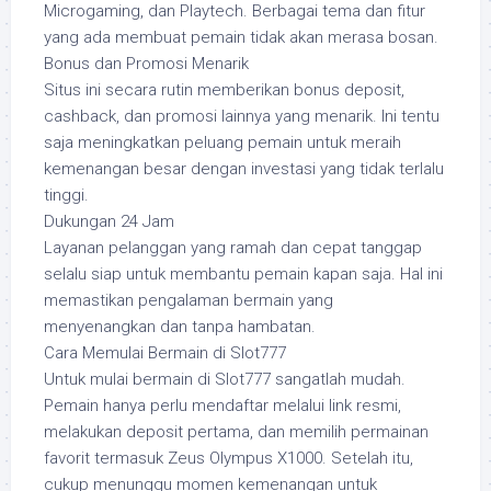
Microgaming, dan Playtech. Berbagai tema dan fitur
yang ada membuat pemain tidak akan merasa bosan.
Bonus dan Promosi Menarik
Situs ini secara rutin memberikan bonus deposit,
cashback, dan promosi lainnya yang menarik. Ini tentu
saja meningkatkan peluang pemain untuk meraih
kemenangan besar dengan investasi yang tidak terlalu
tinggi.
Dukungan 24 Jam
Layanan pelanggan yang ramah dan cepat tanggap
selalu siap untuk membantu pemain kapan saja. Hal ini
memastikan pengalaman bermain yang
menyenangkan dan tanpa hambatan.
Cara Memulai Bermain di Slot777
Untuk mulai bermain di Slot777 sangatlah mudah.
Pemain hanya perlu mendaftar melalui link resmi,
melakukan deposit pertama, dan memilih permainan
favorit termasuk Zeus Olympus X1000. Setelah itu,
cukup menunggu momen kemenangan untuk