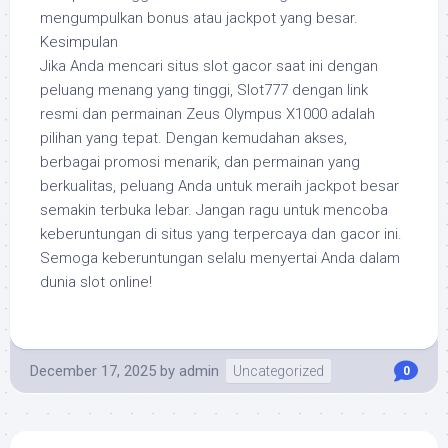
mengumpulkan bonus atau jackpot yang besar.
Kesimpulan
Jika Anda mencari situs slot gacor saat ini dengan
peluang menang yang tinggi, Slot777 dengan link
resmi dan permainan Zeus Olympus X1000 adalah
pilihan yang tepat. Dengan kemudahan akses,
berbagai promosi menarik, dan permainan yang
berkualitas, peluang Anda untuk meraih jackpot besar
semakin terbuka lebar. Jangan ragu untuk mencoba
keberuntungan di situs yang terpercaya dan gacor ini.
Semoga keberuntungan selalu menyertai Anda dalam
dunia slot online!
December 17, 2025
by
admin
Uncategorized
0