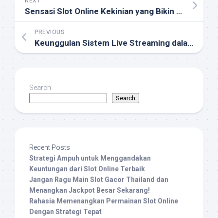
NEXT
Sensasi Slot Online Kekinian yang Bikin Main Makin Asyik
PREVIOUS
Keunggulan Sistem Live Streaming dalam Menambah Keasyikan Bermain di Situs Gacor
Search
Search
Recent Posts
Strategi Ampuh untuk Menggandakan
Keuntungan dari Slot Online Terbaik
Jangan Ragu Main Slot Gacor Thailand dan
Menangkan Jackpot Besar Sekarang!
Rahasia Memenangkan Permainan Slot Online
Dengan Strategi Tepat