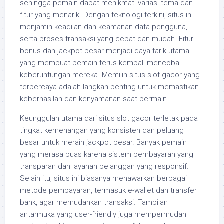
sehingga pemain dapat menikmati variasi tema dan
fitur yang menarik. Dengan teknologi terkini, situs ini
menjamin keadilan dan keamanan data pengguna,
serta proses transaksi yang cepat dan mudah. Fitur
bonus dan jackpot besar menjadi daya tarik utama
yang membuat pemain terus kembali mencoba
keberuntungan mereka. Memilih situs slot gacor yang
terpercaya adalah langkah penting untuk memastikan
keberhasilan dan kenyamanan saat bermain.
Keunggulan utama dari situs slot gacor terletak pada
tingkat kemenangan yang konsisten dan peluang
besar untuk meraih jackpot besar. Banyak pemain
yang merasa puas karena sistem pembayaran yang
transparan dan layanan pelanggan yang responsif.
Selain itu, situs ini biasanya menawarkan berbagai
metode pembayaran, termasuk e-wallet dan transfer
bank, agar memudahkan transaksi. Tampilan
antarmuka yang user-friendly juga mempermudah