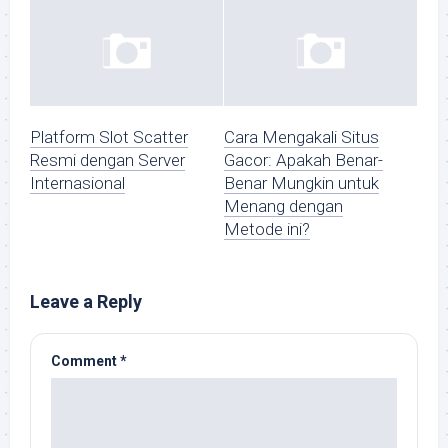
Platform Slot Scatter
Cara Mengakali Situs
Resmi dengan Server
Gacor: Apakah Benar-
Internasional
Benar Mungkin untuk
Menang dengan
Metode ini?
Leave a Reply
Comment
*