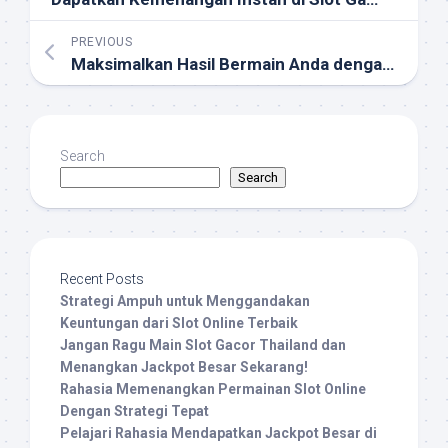
PREVIOUS
Maksimalkan Hasil Bermain Anda dengan Bandar Toto Macau Terpercaya
Search
Search
Recent Posts
Strategi Ampuh untuk Menggandakan
Keuntungan dari Slot Online Terbaik
Jangan Ragu Main Slot Gacor Thailand dan
Menangkan Jackpot Besar Sekarang!
Rahasia Memenangkan Permainan Slot Online
Dengan Strategi Tepat
Pelajari Rahasia Mendapatkan Jackpot Besar di