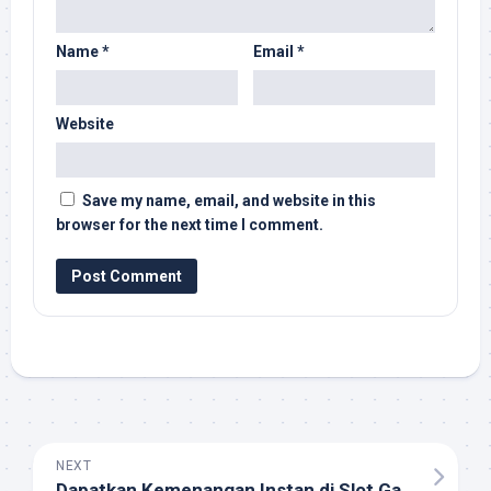
Name
*
Email
*
Website
Save my name, email, and website in this
browser for the next time I comment.
NEXT
Dapatkan Kemenangan Instan di Slot Gacor dengan Strategi Cerdas