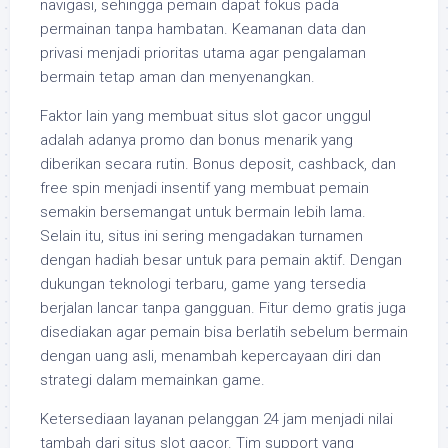
navigasi, sehingga pemain dapat fokus pada
permainan tanpa hambatan. Keamanan data dan
privasi menjadi prioritas utama agar pengalaman
bermain tetap aman dan menyenangkan.
Faktor lain yang membuat situs slot gacor unggul
adalah adanya promo dan bonus menarik yang
diberikan secara rutin. Bonus deposit, cashback, dan
free spin menjadi insentif yang membuat pemain
semakin bersemangat untuk bermain lebih lama.
Selain itu, situs ini sering mengadakan turnamen
dengan hadiah besar untuk para pemain aktif. Dengan
dukungan teknologi terbaru, game yang tersedia
berjalan lancar tanpa gangguan. Fitur demo gratis juga
disediakan agar pemain bisa berlatih sebelum bermain
dengan uang asli, menambah kepercayaan diri dan
strategi dalam memainkan game.
Ketersediaan layanan pelanggan 24 jam menjadi nilai
tambah dari situs slot gacor. Tim support yang