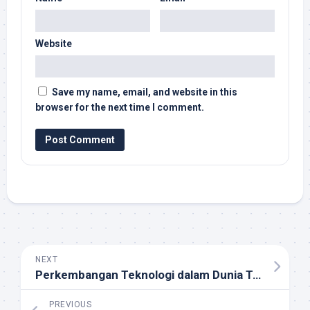
Website
Save my name, email, and website in this
browser for the next time I comment.
NEXT
Perkembangan Teknologi dalam Dunia Togel Gacor dan Dampaknya pada Pemain
PREVIOUS