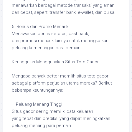
menawarkan berbagai metode transaksi yang aman
dan cepat, seperti transfer bank, e-wallet, dan pulsa.
5. Bonus dan Promo Menarik
Menawarkan bonus setoran, cashback,
dan promosi menarik lainnya untuk meningkatkan
peluang kemenangan para pemain.
Keunggulan Menggunakan Situs Toto Gacor
Mengapa banyak bettor memilih situs toto gacor
sebagai platform perjudian utama mereka? Berikut
beberapa keuntungannya:
– Peluang Menang Tinggi
Situs gacor sering memiliki data keluaran
yang tepat dan prediksi yang dapat meningkatkan
peluang menang para pemain.