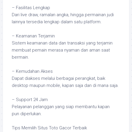
– Fasilitas Lengkap
Dari live draw, ramalan angka, hingga permainan judi
lainnya tersedia lengkap dalam satu platform.
– Keamanan Terjamin
Sistem keamanan data dan transaksi yang terjamin
membuat pemain merasa nyaman dan aman saat
bermain.
– Kemudahan Akses
Dapat diakses melalui berbagai perangkat, baik
desktop maupun mobile, kapan saja dan di mana saja.
– Support 24 Jam
Pelayanan pelanggan yang siap membantu kapan
pun diperlukan.
Tips Memilih Situs Toto Gacor Terbaik