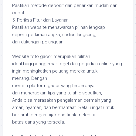
Pastikan metode deposit dan penarikan mudah dan
cepat.
5. Periksa Fitur dan Layanan
Pastikan website menawarkan pilihan lengkap
seperti perkiraan angka, undian langsung,
dan dukungan pelanggan.
Website toto gacor merupakan pilihan
ideal bagi penggemar togel dan perjudian online yang
ingin meningkatkan peluang mereka untuk
menang. Dengan
memilih platform gacor yang terpercaya
dan menerapkan tips yang telah disebutkan,
Anda bisa merasakan pengalaman bermain yang
aman, nyaman, dan bermanfaat. Selalu ingat untuk
bertaruh dengan bijak dan tidak melebihi
batas dana yang tersedia.