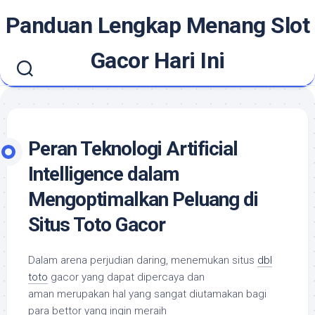
Skip
Panduan Lengkap Menang Slot
to
content
Gacor Hari Ini
Peran Teknologi Artificial
Intelligence dalam
Mengoptimalkan Peluang di
Situs Toto Gacor
Dalam arena perjudian daring, menemukan situs
dbl
toto
gacor yang dapat dipercaya dan
aman merupakan hal yang sangat diutamakan bagi
para bettor yang ingin meraih