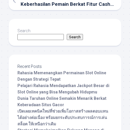
Keberhasilan Pemain Berkat Fitur Cashback dan Bonus di Situs Slot Gacor
Search
Search
Recent Posts
Rahasia Memenangkan Permainan Slot Online
Dengan Strategi Tepat
Pelajari Rahasia Mendapatkan Jackpot Besar di
Slot Online yang Bisa Mengubah Hidupmu
Dunia Taruhan Online Semakin Menarik Berkat
Keberadaan Situs Gacor
เปิดเผยเทคนิคใหม่ที่ช่วยเพิ่มโอกาสสร้างผลตอบแทน
ได้อย่างต่อเนื่อง พร้อมยกระดับประสบการณ์การเล่น
สล็อต ให้เหนือกว่าเดิม