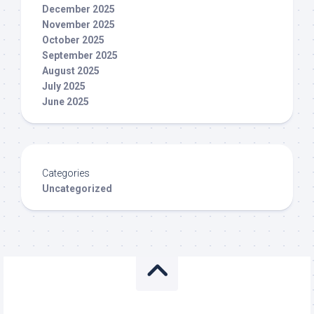
December 2025
November 2025
October 2025
September 2025
August 2025
July 2025
June 2025
Categories
Uncategorized