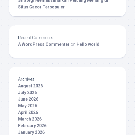
Strategi Memaksimalkan Peluang Menang di
Situs Gacor Terpopuler
Recent Comments
A WordPress Commenter
on
Hello world!
Archives
August 2026
July 2026
June 2026
May 2026
April 2026
March 2026
February 2026
January 2026