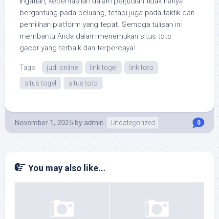
Ingatlah, keberhasilan dalam perjudian tidak hanya
bergantung pada peluang, tetapi juga pada taktik dan
pemilihan platform yang tepat. Semoga tulisan ini
membantu Anda dalam menemukan situs toto
gacor yang terbaik dan terpercaya!
Tags:
judi online
link togel
link toto
situs togel
situs toto
November 1, 2025
by
admin
Uncategorized
0
You may also like...