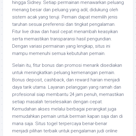
hingga Sidney. Setiap permainan menawarkan peluang
menang besar dan peluang yang adil, didukung oleh
sistem acak yang teruji. Pemain dapat memilih jenis
taruhan sesuai preferensi dan tingkat pengalaman.
Fitur live draw dan hasil cepat menambah keasyikan
serta memastikan transparansi hasil pengundian.
Dengan variasi permainan yang lengkap, situs ini
mampu memenuhi semua kebutuhan pemain.
Selain itu, fitur bonus dan promosi menarik disediakan
untuk meningkatkan peluang kemenangan pemain.
Bonus deposit, cashback, dan reward harian menjadi
daya tarik utama. Layanan pelanggan yang ramah dan
profesional siap membantu 24 jam penuh, memastikan
setiap masalah terselesaikan dengan cepat.
Kemudahan akses melalui berbagai perangkat juga
memudahkan pemain untuk bermain kapan saja dan di
mana saja. Situs togel terpercaya benar-benar
menjadi pilihan terbaik untuk pengalaman judi online