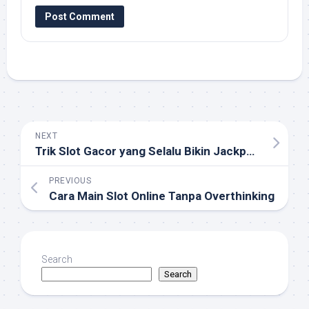
NEXT
Trik Slot Gacor yang Selalu Bikin Jackpot Muncul
PREVIOUS
Cara Main Slot Online Tanpa Overthinking
Search
Search