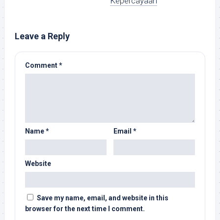
Kepercayaan
Leave a Reply
Comment
*
Name
*
Email
*
Website
Save my name, email, and website in this
browser for the next time I comment.