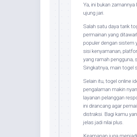
Ya, ini bukan zamannya 
ujung jari.
Salah satu daya tarik t
permainan yang ditawar
populer dengan sistem y
sisi kenyamanan, platf
yang ramah pengguna, s
Singkatnya, main togel s
Selain itu, togel online 
pengalaman makin nyama
layanan pelanggan respo
ini dirancang agar pema
distraksi. Bagi kamu yan
jelas jadi nilai plus.
Keamanan juga menjadi 