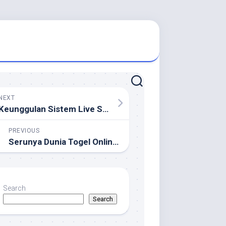
NEXT
Keunggulan Sistem Live Streaming dalam Menambah Keasyikan Bermain di Situs Gacor
PREVIOUS
Serunya Dunia Togel Online yang Praktis dan Penuh Peluang
Search
Search