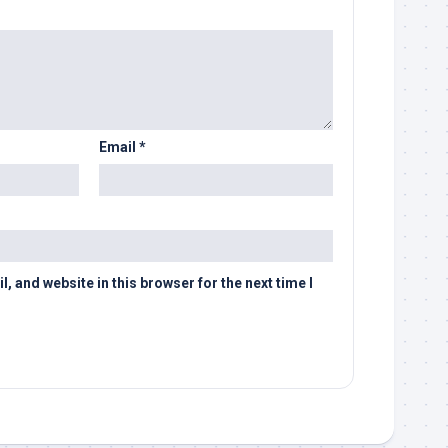
Email
*
 and website in this browser for the next time I