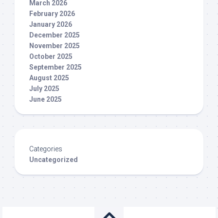
March 2026
February 2026
January 2026
December 2025
November 2025
October 2025
September 2025
August 2025
July 2025
June 2025
Categories
Uncategorized