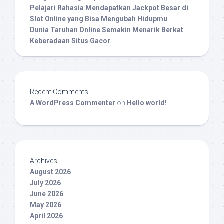
Pelajari Rahasia Mendapatkan Jackpot Besar di
Slot Online yang Bisa Mengubah Hidupmu
Dunia Taruhan Online Semakin Menarik Berkat
Keberadaan Situs Gacor
Recent Comments
A WordPress Commenter
on
Hello world!
Archives
August 2026
July 2026
June 2026
May 2026
April 2026