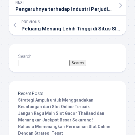
NEXT
Pengaruhnya terhadap Industri Perjudian Digital Global
PREVIOUS
Peluang Menang Lebih Tinggi di Situs Slot dengan Sistem Pembayaran Otomatis
Search
Search
Recent Posts
Strategi Ampuh untuk Menggandakan
Keuntungan dari Slot Online Terbaik
Jangan Ragu Main Slot Gacor Thailand dan
Menangkan Jackpot Besar Sekarang!
Rahasia Memenangkan Permainan Slot Online
Dengan Strategi Tepat