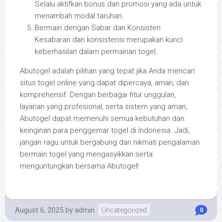
Selalu aktifkan bonus dan promosi yang ada untuk
menambah modal taruhan.
Bermain dengan Sabar dan Konsisten
Kesabaran dan konsistensi merupakan kunci
keberhasilan dalam permainan togel.
Abutogel adalah pilihan yang tepat jika Anda mencari
situs togel online yang dapat dipercaya, aman, dan
komprehensif. Dengan berbagai fitur unggulan,
layanan yang profesional, serta sistem yang aman,
Abutogel dapat memenuhi semua kebutuhan dan
keinginan para penggemar togel di Indonesia. Jadi,
jangan ragu untuk bergabung dan nikmati pengalaman
bermain togel yang mengasyikkan serta
menguntungkan bersama Abutogel!
August 6, 2025
by
admin
Uncategorized
0