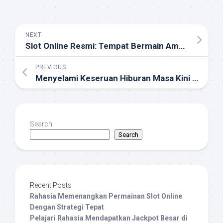
NEXT
Slot Online Resmi: Tempat Bermain Aman dan Gacor
PREVIOUS
Menyelami Keseruan Hiburan Masa Kini dengan Mudah
Search
Search
Recent Posts
Rahasia Memenangkan Permainan Slot Online
Dengan Strategi Tepat
Pelajari Rahasia Mendapatkan Jackpot Besar di