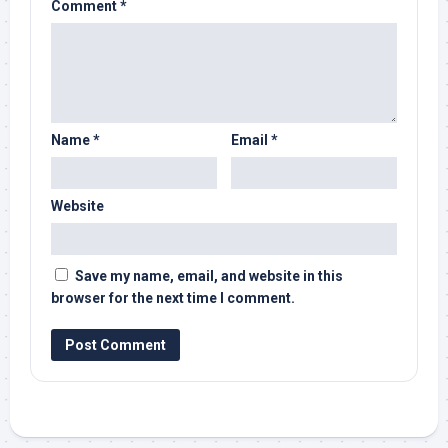
Comment
*
Name
*
Email
*
Website
Save my name, email, and website in this
browser for the next time I comment.