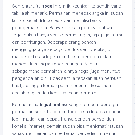
Sementara itu,
togel
memiliki keunikan tersendiri yang
tak kalah menarik. Permainan menebak angka ini sudah
lama dikenal di Indonesia dan memiliki basis
penggemar setia. Banyak pemain percaya bahwa
togel bukan hanya soal keberuntungan, tapi juga intuisi
dan perhitungan. Beberapa orang bahkan
menganggapnya sebagai bentuk seni prediksi, di
mana kombinasi logika dan firasat berpadu dalam
menentukan angka keberuntungan. Namun,
sebagaimana permainan lainnya, togel juga menuntut
pengendalian diri. Tidak semua tebakan akan berbuah
hasil, sehingga kemampuan menerima kekalahan
adalah bagian dari kebijaksanaan bermain.
Kemudian hadir
judi online
, yang membuat berbagai
permainan seperti slot dan togel bisa diakses dengan
lebih mudah dan cepat. Hanya dengan ponsel dan
koneksi internet, pemain sudah bisa menikmati ratusan
variasi permainan dari berbagai penyedia. Fitur-fitur