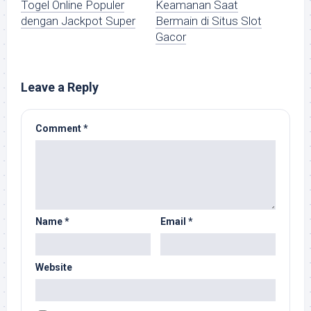
Togel Online Populer
Keamanan Saat
dengan Jackpot Super
Bermain di Situs Slot
Gacor
Leave a Reply
Comment
*
Name
*
Email
*
Website