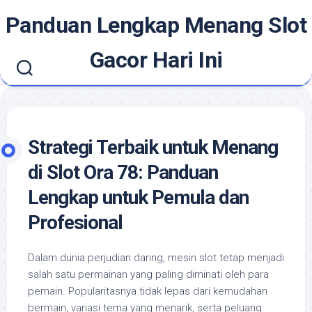
Skip
Panduan Lengkap Menang Slot
to
content
Gacor Hari Ini
Strategi Terbaik untuk Menang
di Slot Ora 78: Panduan
Lengkap untuk Pemula dan
Profesional
Dalam dunia perjudian daring, mesin slot tetap menjadi
salah satu permainan yang paling diminati oleh para
pemain. Popularitasnya tidak lepas dari kemudahan
bermain, variasi tema yang menarik, serta peluang