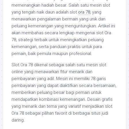
memenangkan hadiah besar. Salah satu mesin slot
yang tengah naik daun adalah slot
ora 78
, yang
menawarkan pengalaman bermain yang unik dan
peluang kemenangan yang menguntungkan. Artikel ini
akan membahas secara lengkap mengenai slot Ora
78, strategi terbaik untuk meningkatkan peluang
kemenangan, serta panduan praktis untuk para
pemain, baik pemula maupun profesional.
Slot Ora 78 dikenal sebagai salah satu mesin slot
online yang menawarkan fitur menarik dan
pembayaran yang adil. Mesin ini memiliki 78 garis
pembayaran yang dapat diaktifkan secara bersamaan,
memberikan peluang besar bagi pemain untuk
mendapatkan kombinasi kemenangan. Desain grafis
yang menarik dan tema yang variatif menjadikan slot
Ora 78 sebagai pilihan favorit di berbagai situs judi
daring.