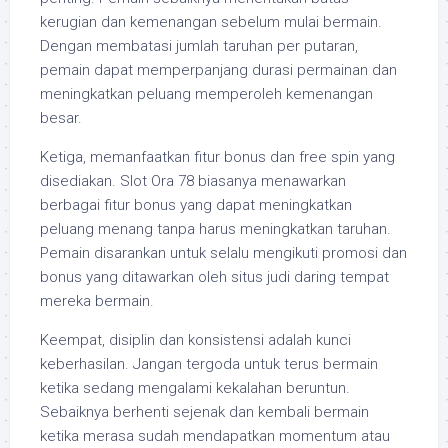
kerugian dan kemenangan sebelum mulai bermain.
Dengan membatasi jumlah taruhan per putaran,
pemain dapat memperpanjang durasi permainan dan
meningkatkan peluang memperoleh kemenangan
besar.
Ketiga, memanfaatkan fitur bonus dan free spin yang
disediakan. Slot Ora 78 biasanya menawarkan
berbagai fitur bonus yang dapat meningkatkan
peluang menang tanpa harus meningkatkan taruhan.
Pemain disarankan untuk selalu mengikuti promosi dan
bonus yang ditawarkan oleh situs judi daring tempat
mereka bermain.
Keempat, disiplin dan konsistensi adalah kunci
keberhasilan. Jangan tergoda untuk terus bermain
ketika sedang mengalami kekalahan beruntun.
Sebaiknya berhenti sejenak dan kembali bermain
ketika merasa sudah mendapatkan momentum atau