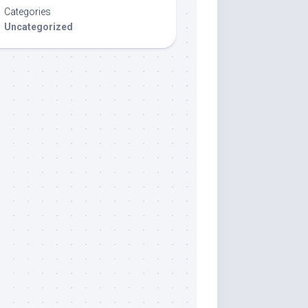
Categories
Uncategorized