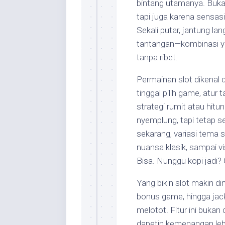
bintang utamanya. Buka
tapi juga karena sensas
Sekali putar, jantung lan
tantangan—kombinasi ya
tanpa ribet.
Permainan slot dikena
tinggal pilih game, atur 
strategi rumit atau hit
nyemplung, tapi tetap s
sekarang, variasi tema s
nuansa klasik, sampai v
Bisa. Nunggu kopi jadi?
Yang bikin slot makin dim
bonus game, hingga jack
melotot. Fitur ini bukan
dapetin kemenangan leb