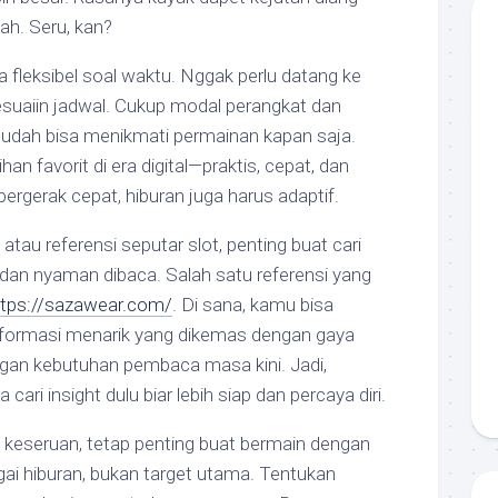
ah. Seru, kan?
uga fleksibel soal waktu. Nggak perlu datang ke
suaiin jadwal. Cukup modal perangkat dan
sudah bisa menikmati permainan kapan saja.
lihan favorit di era digital—praktis, cepat, dan
ergerak cepat, hiburan juga harus adaptif.
tau referensi seputar slot, penting buat cari
dan nyaman dibaca. Salah satu referensi yang
ttps://sazawear.com/
. Di sana, kamu bisa
formasi menarik yang dikemas dengan gaya
gan kebutuhan pembaca masa kini. Jadi,
ari insight dulu biar lebih siap dan percaya diri.
keseruan, tetap penting buat bermain dengan
gai hiburan, bukan target utama. Tentukan