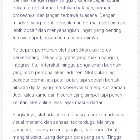
bermain dengan bijak. Anggap saja sebagai hiburan,
bukan target utama. Tentukan batasan, nikmati
prosesnya, dan jangan terbawa suasana. Dengan
mindset yang tepat, pengalaman bermain slot bisa jadi
lebih positif dan menyenangkan. Ingat, yang penting
fun-nya dapet, bukan cuma hasil akhirnya.
Ke depan, permainan slot diprediksi akan terus
berkembang. Teknologi grafis yang makin canggih,
integrasi fitur interaktif, hingga pengalaman bermain
yang lebih personal akan jadi tren. Slot bukan lagi
sekadar permainan putar-putar, tapi sebuah bentuk
hiburan digital yang terus berevolusi mengikuti zaman.
Jadi, kalau kamu cari hiburan yang simpel tapi penuh
kejutan, slot online jelas layak masuk daftar.
Singkatnya, slot adalah kombinasi antara kemudahan,
visual menarik, dan sensasi tak terduga. Mainnya
gampang, rasanya menegangkan, dan cocok buat
mengisi waktu luang dengan cara yang seru. Tinggal