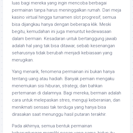
luas bagi mereka yang ingin mencoba berbagai
permainan tanpa harus meninggalkan rumah. Dari meja
kasino virtual hingga turnamen slot progresif, semua
bisa dijangkau hanya dengan beberapa klik. Meski
begitu, kemudahan ini juga menuntut kedewasaan
dalam bermain. Kesadaran untuk bertanggung jawab
adalah hal yang tak bisa ditawar, sebab kesenangan
seharusnya tidak berubah menjadi kebiasaan yang
merugikan.
Yang menarik, fenomena permainan ini bukan hanya
tentang uang atau hadiah. Banyak pemain mengaku
menemukan sisi hiburan, strategi, dan bahkan
pertemanan di dalamnya. Bagi mereka, bermain adalah
cara untuk melepaskan stres, menguji keberanian, dan
menikmati sensasi tak terduga yang hanya bisa
dirasakan saat menunggu hasil putaran terakhir.
Pada akhirnya, semua bentuk permainan