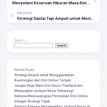
Menyelami Keseruan Hiburan Masa Kini dengan Mudah
PREVIOUS
Strategi Santai Tapi Ampuh untuk Menikmati Hiburan dan Peluang Menang
Search
Search
Recent Posts
Strategi Ampuh untuk Menggandakan
Keuntungan dari Slot Online Terbaik
Jangan Ragu Main Slot Gacor Thailand dan
Menangkan Jackpot Besar Sekarang!
Rahasia Memenangkan Permainan Slot Online
Dengan Strategi Tepat
Pelajari Rahasia Mendapatkan Jackpot Besar di