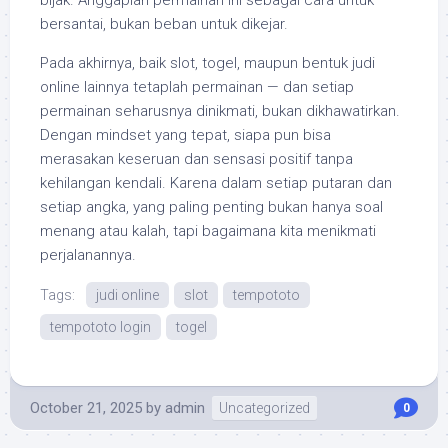
bijak. Anggaplah permainan ini sebagai cara untuk
bersantai, bukan beban untuk dikejar.
Pada akhirnya, baik slot, togel, maupun bentuk judi
online lainnya tetaplah permainan — dan setiap
permainan seharusnya dinikmati, bukan dikhawatirkan.
Dengan mindset yang tepat, siapa pun bisa
merasakan keseruan dan sensasi positif tanpa
kehilangan kendali. Karena dalam setiap putaran dan
setiap angka, yang paling penting bukan hanya soal
menang atau kalah, tapi bagaimana kita menikmati
perjalanannya.
Tags:
judi online
slot
tempototo
tempototo login
togel
October 21, 2025
by
admin
Uncategorized
0