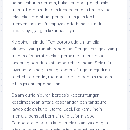
sarana hiburan semata, bukan sumber penghasilan
utama. Bermain dengan kesadaran dan batas yang
jelas akan membuat pengalaman jauh lebih
menyenangkan. Prinsipnya sederhana: nikmati
prosesnya, jangan kejar hasilnya.
Kelebihan lain dari Tempototo adalah tampilan
situsnya yang ramah pengguna. Dengan navigasi yang
mudah dipahami, bahkan pemain baru pun bisa
langsung beradaptasi tanpa kebingungan. Selain itu,
layanan pelanggan yang responsif juga menjadi nilai
tambah tersendiri, membuat setiap pemain merasa
dihargai dan diperhatikan.
Dalam dunia hiburan berbasis keberuntungan,
keseimbangan antara kesenangan dan tanggung
jawab adalah kunci utama. Jadi, jika kamu ingin
menjajal sensasi bermain di platform seperti
Tempototo, pastikan kamu melakukannya dengan