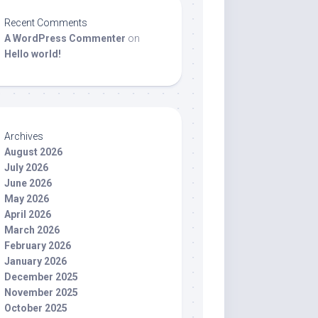
Recent Comments
A WordPress Commenter
on
Hello world!
Archives
August 2026
July 2026
June 2026
May 2026
April 2026
March 2026
February 2026
January 2026
December 2025
November 2025
October 2025