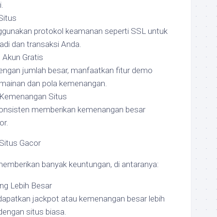
i.
Situs
ggunakan protokol keamanan seperti SSL untuk
badi dan transaksi Anda.
Akun Gratis
engan jumlah besar, manfaatkan fitur demo
rmainan dan pola kemenangan.
t Kemenangan Situs
konsisten memberikan kemenangan besar
or.
Situs Gacor
memberikan banyak keuntungan, di antaranya:
ng Lebih Besar
apatkan jackpot atau kemenangan besar lebih
dengan situs biasa.