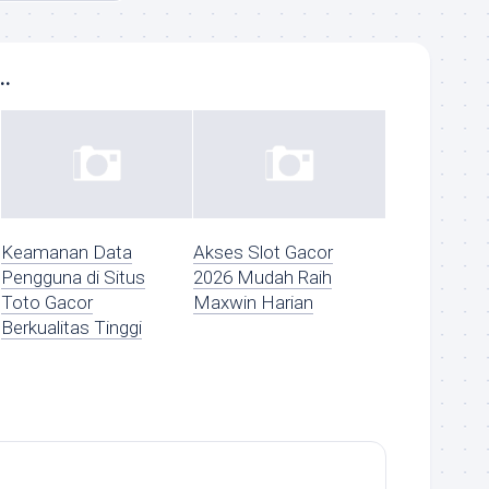
..
Keamanan Data
Akses Slot Gacor
Pengguna di Situs
2026 Mudah Raih
Toto Gacor
Maxwin Harian
Berkualitas Tinggi