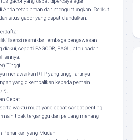
itus gacor yang dapat dipercaya agar
i Anda tetap aman dan menguntungkan. Berikut
 dari situs gacor yang dapat diandalkan:
erdaftar
liki lisensi resmi dari lembaga pengawasan
ng diakui, seperti PAGCOR, PAGU, atau badan
l lainnya.
r) Tinggi
a menawarkan RTP yang tinggi, artinya
ngan yang dikembalikan kepada pemain
97%.
dan Cepat
 serta waktu muat yang cepat sangat penting
rmain tidak terganggu dan peluang menang
n Penarikan yang Mudah