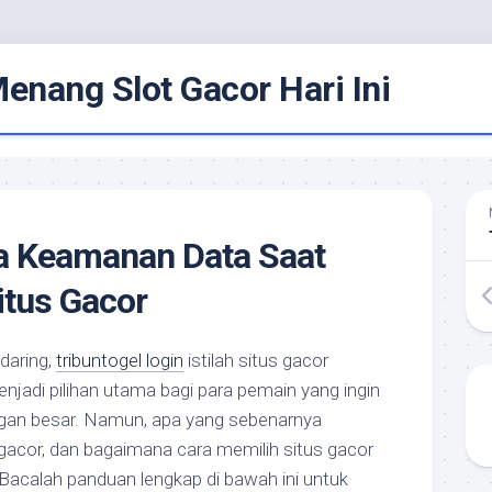
nang Slot Gacor Hari Ini
a Keamanan Data Saat
itus Gacor
daring,
tribuntogel login
istilah situs gacor
njadi pilihan utama bagi para pemain yang ingin
n besar. Namun, apa yang sebenarnya
gacor, dan bagaimana cara memilih situs gacor
Bacalah panduan lengkap di bawah ini untuk