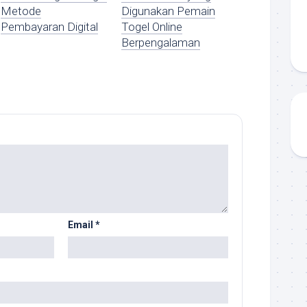
Metode
Digunakan Pemain
Pembayaran Digital
Togel Online
Berpengalaman
Email
*