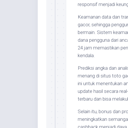
responsif menjadi keun
Keamanan data dan trans
gacor, sehingga penggu
bermain. Sistem keamana
dana pengguna dari ancam
24 jam memastikan pen
kendala.
Prediksi angka dan anal
menang di situs toto g
ini untuk menentukan an
update hasil secara rea
terbaru dan bisa melakuk
Selain itu, bonus dan p
meningkatkan semangat 
cashback menjadi daya 