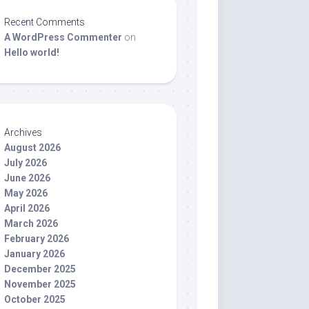
Recent Comments
A WordPress Commenter
on
Hello world!
Archives
August 2026
July 2026
June 2026
May 2026
April 2026
March 2026
February 2026
January 2026
December 2025
November 2025
October 2025