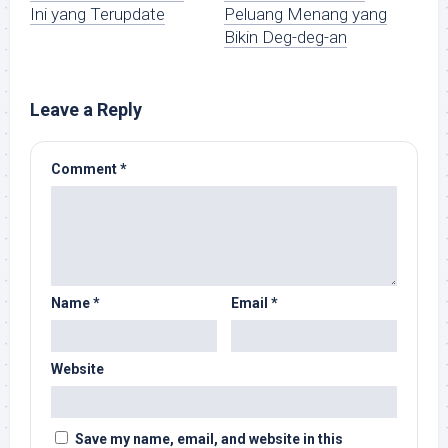
Ini yang Terupdate
Peluang Menang yang
Bikin Deg-deg-an
Leave a Reply
Comment
*
Name
*
Email
*
Website
Save my name, email, and website in this