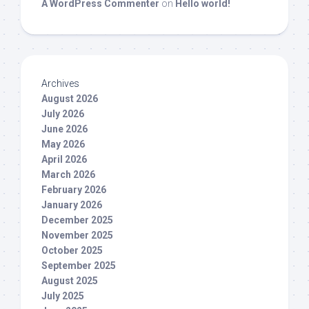
A WordPress Commenter
on
Hello world!
Archives
August 2026
July 2026
June 2026
May 2026
April 2026
March 2026
February 2026
January 2026
December 2025
November 2025
October 2025
September 2025
August 2025
July 2025