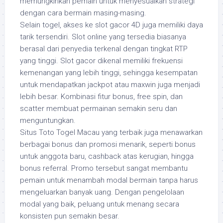
memungkinkan pemain untuk menyesuaikan strategi
dengan cara bermain masing-masing.
Selain togel, akses ke slot gacor 4D juga memiliki daya
tarik tersendiri. Slot online yang tersedia biasanya
berasal dari penyedia terkenal dengan tingkat RTP
yang tinggi. Slot gacor dikenal memiliki frekuensi
kemenangan yang lebih tinggi, sehingga kesempatan
untuk mendapatkan jackpot atau maxwin juga menjadi
lebih besar. Kombinasi fitur bonus, free spin, dan
scatter membuat permainan semakin seru dan
menguntungkan.
Situs Toto Togel Macau yang terbaik juga menawarkan
berbagai bonus dan promosi menarik, seperti bonus
untuk anggota baru, cashback atas kerugian, hingga
bonus referral. Promo tersebut sangat membantu
pemain untuk menambah modal bermain tanpa harus
mengeluarkan banyak uang. Dengan pengelolaan
modal yang baik, peluang untuk menang secara
konsisten pun semakin besar.